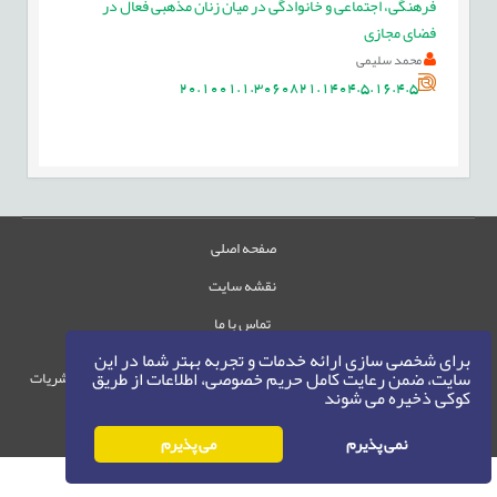
فرهنگی، اجتماعی و خانوادگی در میان زنان مذهبی فعال در
فضای مجازی
محمد سلیمی
20.1001.1.3060821.1404.5.16.4.5
صفحه اصلی
نقشه سایت
تماس با ما
برای شخصی سازی ارائه خدمات و تجربه بهتر شما در این
سایت، ضمن رعایت کامل حریم خصوصی، اطلاعات از طریق
حقوق این وب‌سایت متعلق به سامانه مدیریت نشریات
کوکی ذخیره می شوند
رایمگ است.
حق نشر
1405-1396
©
نمی پذیرم
می پذیرم