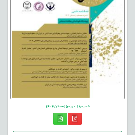
شماره
18
دوره
5
زمستان
1404