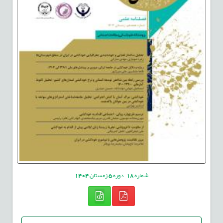
شماره
18
دوره
5
زمستان
1404