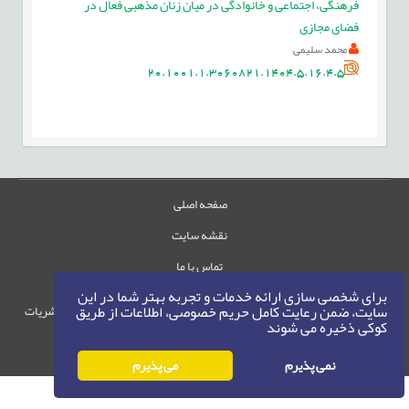
فرهنگی، اجتماعی و خانوادگی در میان زنان مذهبی فعال در
فضای مجازی
محمد سلیمی
20.1001.1.3060821.1404.5.16.4.5
صفحه اصلی
نقشه سایت
تماس با ما
برای شخصی سازی ارائه خدمات و تجربه بهتر شما در این
سایت، ضمن رعایت کامل حریم خصوصی، اطلاعات از طریق
حقوق این وب‌سایت متعلق به سامانه مدیریت نشریات
کوکی ذخیره می شوند
رایمگ است.
حق نشر
1405-1396
©
نمی پذیرم
می پذیرم