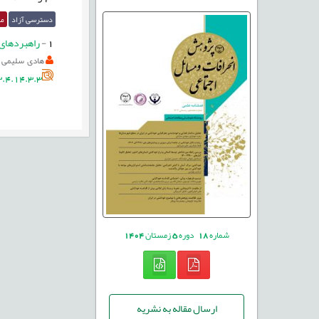
دسترسی آزاد
مق
1
-
راهبردهای 
هادی سلیمی
.4.14.3.3
شماره
18
دوره
5
زمستان
1404
ارسال مقاله به نشریه