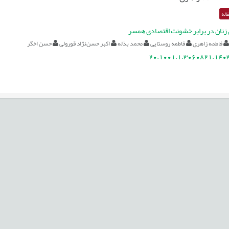
اله
زنان در برابر خشونت اقتصادی همسر
فاطمه زاهری
فاطمه روستایی
محمد بذله
اکبر حسن‌نژاد قورولی
حسن اخگر
20.1001.1.3060821.1403