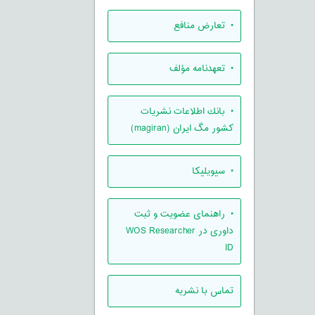
• تعارض منافع
• تعهدنامه مؤلف
• بانك اطلاعات نشريات
كشور مگ ايران (magiran)
• سیویلیکا
• راهنمای عضویت و ثبت
داوری در WOS Researcher
ID
تماس با نشریه