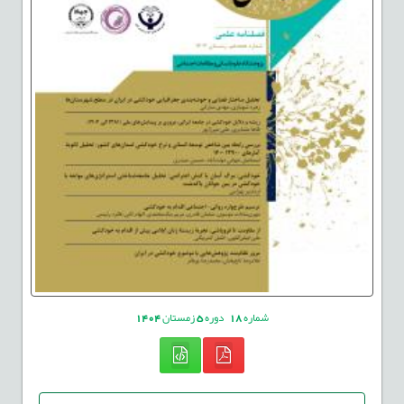
شماره
18
دوره
5
زمستان
1404