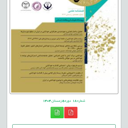
شماره
18
دوره
5
زمستان
1404