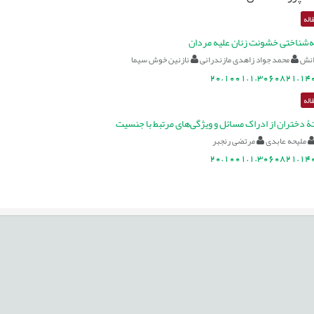
اله
ه‌شناختی خشونت زنان علیه مردان
انش
محمد جواد زاهدی مازندرانی
نازنین خوش سیما
20.1001.1.3060821.140
اله
ۀ دختران از ادراک مسائل و ویژگی‌های مرتبط با جنسیت
ملیحه عابدی
مرتضی رنجبر
20.1001.1.3060821.140