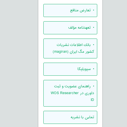
• تعارض منافع
• تعهدنامه مؤلف
• بانك اطلاعات نشريات
كشور مگ ايران (magiran)
• سیویلیکا
• راهنمای عضویت و ثبت
داوری در WOS Researcher
ID
تماس با نشریه