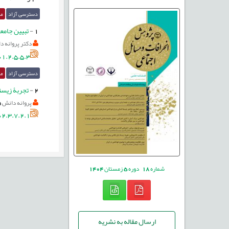
دسترسی آزاد
مق
1
-
تبیین جامع
دکتر پروانه د
1.2.5.5.3
دسترسی آزاد
مق
2
-
تجربۀ زیست
پروانه دانش
2.3.7.2.1
شماره
18
دوره
5
زمستان
1404
ارسال مقاله به نشریه