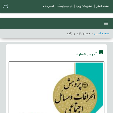
[en]
صفحه اصلی
|
عضویت/ ورود
|
درباره رایمگ
|
تماس با ما
|
صفحه اصلی
حسین اژدری زاده
آخرین شماره