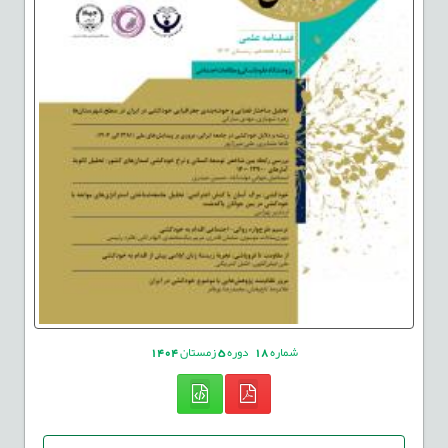
شماره
18
دوره
5
زمستان
1404