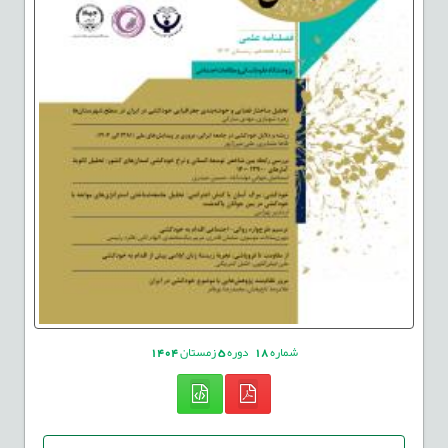
شماره
18
دوره
5
زمستان
1404