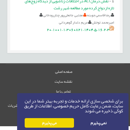
1
-
نقش درمانACT در اختلافات زناشویی از دیدگاه زوج‌های
تازه ازدواج کرده مورد مطالعه شهر رشت
رضا قاسمی جوبنه
مجتبی جانعلی‌پور چناررودخانی
امیرمحمد توخش
مریم دلدار گوهردانی
20.1001.1.3060821.1404.5.16.2.3
صفحه اصلی
نقشه سایت
تماس با ما
برای شخصی سازی ارائه خدمات و تجربه بهتر شما در این
سایت، ضمن رعایت کامل حریم خصوصی، اطلاعات از طریق
حقوق این وب‌سایت متعلق به سامانه مدیریت نشریات
کوکی ذخیره می شوند
رایمگ است.
حق نشر
1405-1396
©
نمی پذیرم
می پذیرم