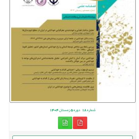
شماره
18
دوره
5
زمستان
1404