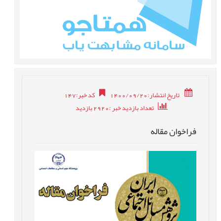
تاریخ انتشار:1400/09/20
کد خبر
:
147
تعداد بازدید خبر
:2920
بازدید
فراخوان مقاله