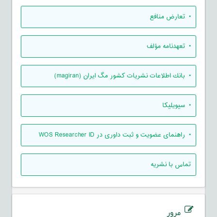
• تعارض منافع
• تعهدنامه مؤلف
• بانك اطلاعات نشريات كشور مگ ايران (magiran)
• سیویلیکا
• راهنمای عضویت و ثبت داوری در WOS Researcher ID
تماس با نشریه
مرور