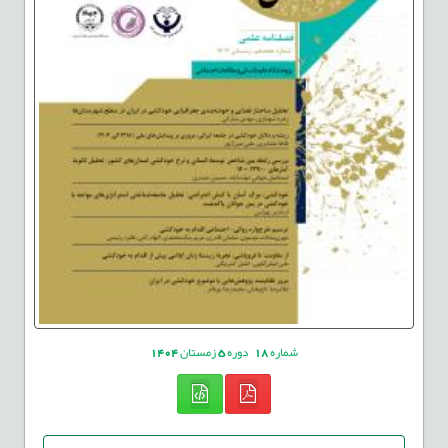
شماره
18
دوره
5
زمستان
1404