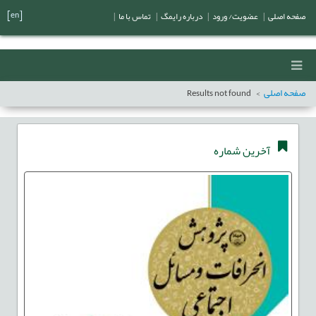
[en]
صفحه اصلی
|
عضویت/ ورود
|
درباره رایمگ
|
تماس با ما
|
صفحه اصلی
Results not found
آخرین شماره