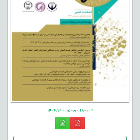
شماره
18
دوره
5
زمستان
1404