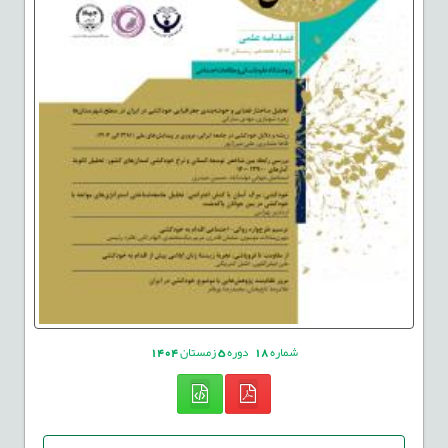
شماره
18
دوره
5
زمستان
1404