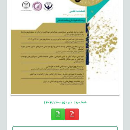
شماره
18
دوره
5
زمستان
1404