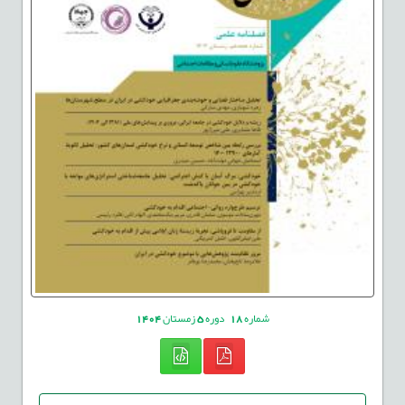
شماره
18
دوره
5
زمستان
1404