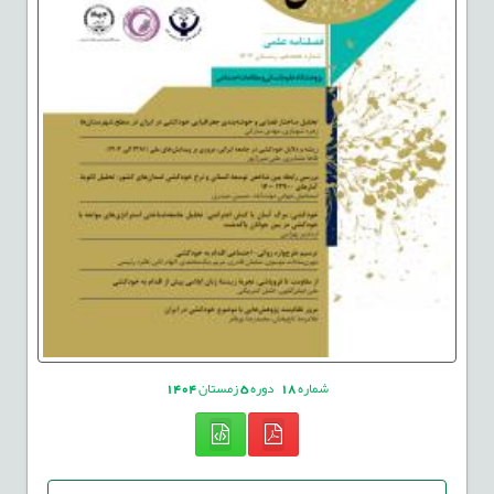
شماره
18
دوره
5
زمستان
1404