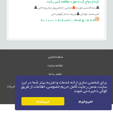
تازه ازدواج کرده مورد مطالعه شهر رشت
رضا قاسمی جوبنه
مجتبی جانعلی‌پور چناررودخانی
امیرمحمد توخش
مریم دلدار گوهردانی
20.1001.1.3060821.1404.5.16.2.3
صفحه اصلی
نقشه سایت
تماس با ما
برای شخصی سازی ارائه خدمات و تجربه بهتر شما در این
سایت، ضمن رعایت کامل حریم خصوصی، اطلاعات از طریق
حقوق این وب‌سایت متعلق به سامانه مدیریت نشریات
کوکی ذخیره می شوند
رایمگ است.
حق نشر
1405-1396
©
نمی پذیرم
می پذیرم