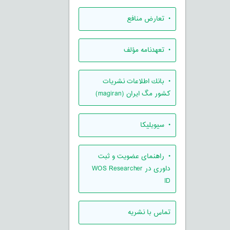
• تعارض منافع
• تعهدنامه مؤلف
• بانك اطلاعات نشريات
كشور مگ ايران (magiran)
• سیویلیکا
• راهنمای عضویت و ثبت
داوری در WOS Researcher
ID
تماس با نشریه