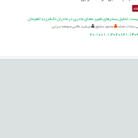
اله
زیست: تحلیل بسترهای تغییر معنای مادری در مادران تک‌فرزند لاهیجان
 سادات محله
محمود مشفق
مهشید طالبی صومعه سرایی
20.1001.1.3060821.1404