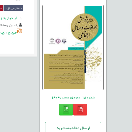
دسترسی آزاد
مق
1
-
از خیال تا 
یاسمن رمضانی
.5.15.5.4
شماره
18
دوره
5
زمستان
1404
ارسال مقاله به نشریه