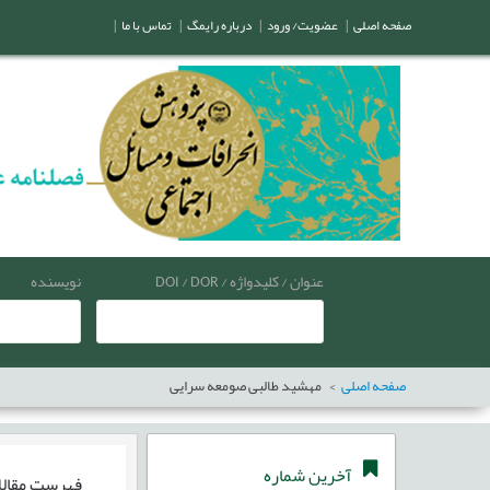
صفحه اصلی
|
عضویت/ ورود
|
درباره رایمگ
|
تماس با ما
|
عنوان / کلیدواژه / DOI / DOR
نویسنده
صفحه اصلی
مهشید طالبی صومعه سرایی
آخرین شماره
فهرست مقال