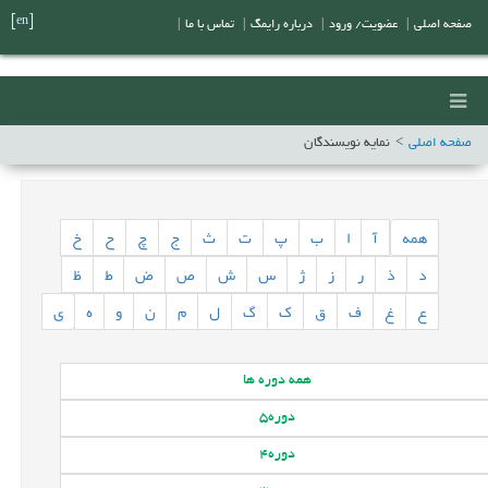
[en]
صفحه اصلی
|
عضویت/ ورود
|
درباره رایمگ
|
تماس با ما
|
صفحه اصلی
نمایه نویسندگان
همه
آ
ا
ب
پ
ت
ث
ج
چ
ح
خ
د
ذ
ر
ز
ژ
س
ش
ص
ض
ط
ظ
ع
غ
ف
ق
ک
گ
ل
م
ن
و
ه
ی
همه
دوره ها
دوره
5
دوره
4