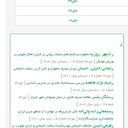
دوره
3
دوره
2
دوره
1
ر
رادمهر. روزبه
ماهواره و تکنیک‌های عملیات روانی در کنترل افکار عمومی در
ورزش فوتبال
[
دوره
4,
شماره
14
-
زمستان
سال
1403]
رحماني خليلي. احسان
میزان مصرف ماهواره و تأثير آن بر سلامت اجتماعی
[
دوره
2,
شماره
4
-
تابستان
سال
1401]
رحیم نژاد.فاطمه
بررسی سیستماتیک قلدری در مدارس ابتدایی
[
دوره
4,
شماره
12
-
تابستان
سال
1403]
رستگار.یاسر
مطالعه مصرف قلیان در میان نوجوانان شهر شیراز
[
دوره
3,
شماره
9
-
پاییز
سال
1402]
رستمعلي‌زاده.ولي‌اله
تأثیر نابرابری‌ها در مهاجرت از مناطق مرزی ایران؛
چشم‌اندازی سیاست‌گذارانه
[
دوره
2,
شماره
5
-
پاییز
سال
1401]
رفیعی.حسن
مشکلات اجتماعی تهدیدکنندۀ سلامت اجتماعی و دارای اولویت در