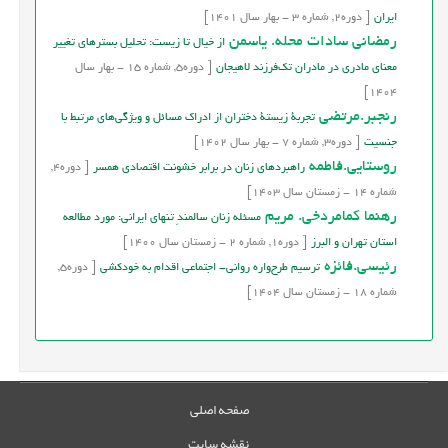
ایران
[
دوره
2,
شماره
3
-
بهار
سال
1401]
رمضانی سادات محله. یاسمن
از خیال تا زیست: تحلیل بسترهای تغییر
معنای مادری در مادران تک‌فرزند لاهیجان
[
دوره
5,
شماره
15
-
بهار
سال
1404]
رنجبر.مرتضی
تجربۀ زیستۀ دختران از ادراک مسائل و ویژگی‌های مرتبط با
جنسیت
[
دوره
3,
شماره
7
-
بهار
سال
1402]
روستایی.فاطمه
راهبردهای زنان در برابر خشونت اقتصادی همسر
[
دوره
4,
شماره
14
-
زمستان
سال
1403]
رهنما کمامردخی. مریم
مسئله زنان سالمندِ تنهای ایرانی: مورد مطالعه
استان تهران و البرز
[
دوره
1,
شماره
2
-
زمستان
سال
1400]
رئیسی.فائزه
ترسیم طرح‌واره روانی- اجتماعی اقدام به خودکشی
[
دوره
5,
شماره
18
-
زمستان
سال
1404]
صفحه اصلی
نقشه سایت