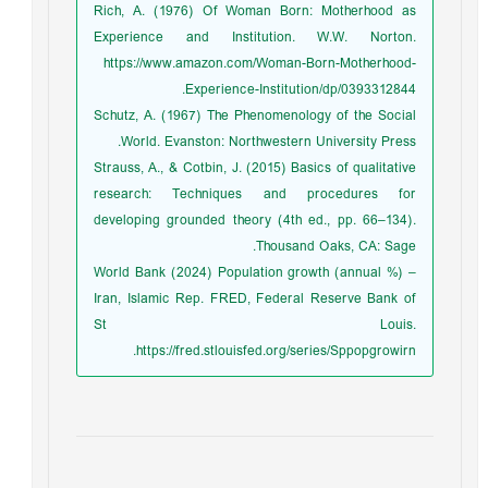
Rich, A. (1976) Of Woman Born: Motherhood as
Experience and Institution. W.W. Norton.
https://www.amazon.com/Woman-Born-Motherhood-
Experience-Institution/dp/0393312844.
Schutz, A. (1967) The Phenomenology of the Social
World. Evanston: Northwestern University Press.
Strauss, A., & Cotbin, J. (2015) Basics of qualitative
research: Techniques and procedures for
developing grounded theory (4th ed., pp. 66–134).
Thousand Oaks, CA: Sage.
World Bank (2024) Population growth (annual %) –
Iran, Islamic Rep. FRED, Federal Reserve Bank of
St Louis.
https://fred.stlouisfed.org/series/Sppopgrowirn.