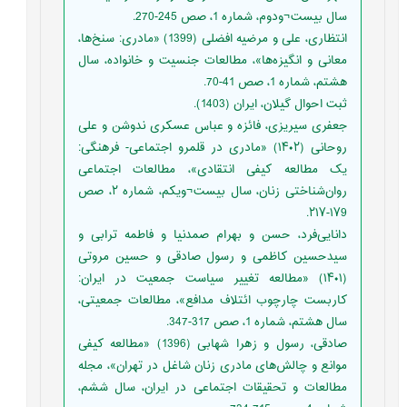
سال بیست¬ودوم، شماره 1، صص 245-270.
انتظاری، علی و مرضیه افضلی (1399) «مادری: سنخ‌ها،
معانی و انگیزه‌ها»، مطالعات جنسیت و خانواده، سال
هشتم، شماره 1، صص 41-70.
ثبت احوال گیلان، ایران (1403).
جعفری سیریزی، فائزه و عباس عسکری ندوشن و علی
روحانی (۱۴۰۲) «مادری در قلمرو اجتماعی- فرهنگی:
یک مطالعه کیفی انتقادی»، مطالعات اجتماعی
روان‌شناختی زنان، سال بیست¬ویکم، شماره ۲، صص
۱۷9-۲۱۷.
دانایی‌فرد، حسن و بهرام صمدنیا و فاطمه ترابی و
سیدحسین کاظمی و رسول صادقی و حسین مروتی
(۱۴۰۱) «مطالعه تغییر سیاست جمعیت در ایران:
کاربست چارچوب ائتلاف مدافع»، مطالعات جمعیتی،
سال هشتم، شماره 1، صص 317-347.
صادقی، رسول و زهرا شهابی (1396) «مطالعه کیفی
موانع و چالش‌های مادری زنان شاغل در تهران»، مجله
مطالعات و تحقیقات اجتماعی در ایران، سال ششم،