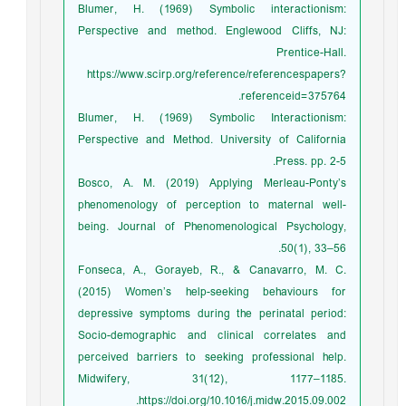
Blumer, H. (1969) Symbolic interactionism:
Perspective and method. Englewood Cliffs, NJ:
Prentice-Hall.
https://www.scirp.org/reference/referencespapers?
referenceid=375764.
Blumer, H. (1969) Symbolic Interactionism:
Perspective and Method. University of California
Press. pp. 2-5.
Bosco, A. M. (2019) Applying Merleau-Ponty’s
phenomenology of perception to maternal well-
being. Journal of Phenomenological Psychology,
50(1), 33–56.
Fonseca, A., Gorayeb, R., & Canavarro, M. C.
(2015) Women’s help-seeking behaviours for
depressive symptoms during the perinatal period:
Socio-demographic and clinical correlates and
perceived barriers to seeking professional help.
Midwifery, 31(12), 1177–1185.
https://doi.org/10.1016/j.midw.2015.09.002.