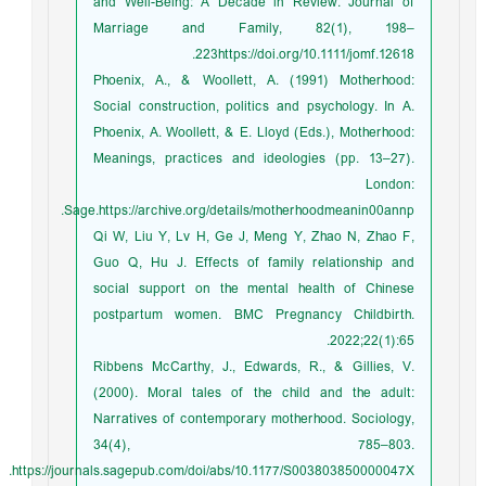
and Well-Being: A Decade in Review. Journal of
Marriage and Family, 82(1), 198–
223https://doi.org/10.1111/jomf.12618.
Phoenix, A., & Woollett, A. (1991) Motherhood:
Social construction, politics and psychology. In A.
Phoenix, A. Woollett, & E. Lloyd (Eds.), Motherhood:
Meanings, practices and ideologies (pp. 13–27).
London:
Sage.https://archive.org/details/motherhoodmeanin00annp.
Qi W, Liu Y, Lv H, Ge J, Meng Y, Zhao N, Zhao F,
Guo Q, Hu J. Effects of family relationship and
social support on the mental health of Chinese
postpartum women. BMC Pregnancy Childbirth.
2022;22(1):65.
Ribbens McCarthy, J., Edwards, R., & Gillies, V.
(2000). Moral tales of the child and the adult:
Narratives of contemporary motherhood. Sociology,
34(4), 785–803.
https://journals.sagepub.com/doi/abs/10.1177/S003803850000047X.