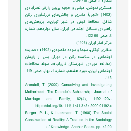
شماره 4، صص 715-734.
عسکری ندوشن، عباس و حجیه ‌‌بی‌بی رازقی نصرآبادی
(1402) «تجربۀ مادری و چالش‌های فرزندآوری زنان
شاغل: مطالعۀ کیفی در شهر تهران»، پژوهش‌های
راهبردی مسائل اجتماعی ایران، سال دوازدهم، شماره
3، صص 99-122.
مرکز آمار ایران (1403).
منظری توکلی، سیما و سوده مقصودی (1402) «حمایت
اجتماعی در سلامت زنان در دوران پس از زایمان
(مطالعه موردی: شهرستان فاریاب)»، مجله مطالعات
اجتماعی ایران، دوره هفدهم، شماره 1، بهار، صص 119-
143.
Arendell, T. (2000) Conceiving and Investigating
Motherhood: The Decade’s Scholarship. Journal of
Marriage and Family, 62(4), 1192–1207.
https://doi.org/10.1111/j.1741-3737.2000.01192.x.
Berger, P. L., & Luckmann, T. (1966) The Social
Construction of Reality: A Treatise in the Sociology
of Knowledge. Anchor Books. pp. 72-90.