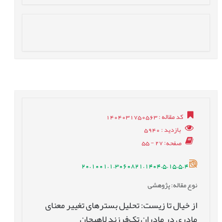
کد مقاله
: 1404031750563
بازدید
: 5940
صفحه
: 27 - 55
20.1001.1.3060821.1404.5.15.5.4
نوع مقاله
: پژوهشی
از خیال تا زیست: تحلیل بسترهای تغییر معنای
مادری در مادران تک‌فرزند لاهیجان