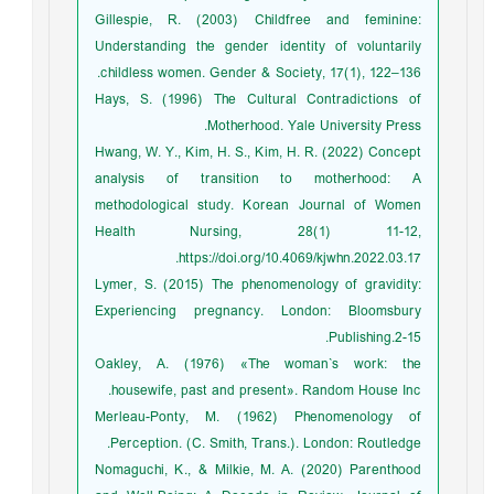
Gillespie, R. (2003) Childfree and feminine:
Understanding the gender identity of voluntarily
childless women. Gender & Society, 17(1), 122–136.
Hays, S. (1996) The Cultural Contradictions of
Motherhood. Yale University Press.
Hwang, W. Y., Kim, H. S., Kim, H. R. (2022) Concept
analysis of transition to motherhood: A
methodological study. Korean Journal of Women
Health Nursing, 28(1) 11-12,
https://doi.org/10.4069/kjwhn.2022.03.17.
Lymer, S. (2015) The phenomenology of gravidity:
Experiencing pregnancy. London: Bloomsbury
Publishing.2-15.
Oakley, A. (1976) «The woman`s work: the
housewife, past and present». Random House Inc.
Merleau-Ponty, M. (1962) Phenomenology of
Perception. (C. Smith, Trans.). London: Routledge.
Nomaguchi, K., & Milkie, M. A. (2020) Parenthood