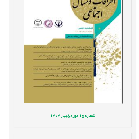
شماره
15
دوره
5
بهار
1404