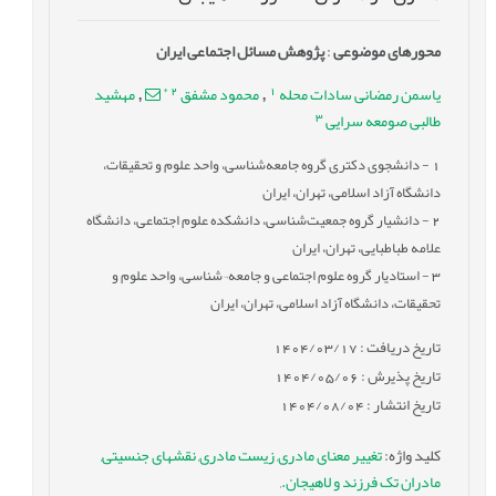
محورهای موضوعی
:
پژوهش مسائل اجتماعی ایران
*
2
1
یاسمن رمضانی سادات محله
محمود مشفق
مهشید
,
,
3
طالبی صومعه سرایی
1
- دانشجوی دکتری گروه جامعه‌شناسی، واحد علوم و تحقیقات،
دانشگاه آزاد اسلامی، تهران، ایران
2
- دانشیار گروه جمعیت‌شناسی، دانشکده علوم اجتماعی، دانشگاه
علامه طباطبایی، تهران، ایران
3
- استادیار گروه علوم اجتماعی و جامعه¬شناسی، واحد علوم و
تحقیقات، دانشگاه آزاد اسلامی، تهران، ایران
تاریخ دریافت : 1404/03/17
تاریخ پذیرش : 1404/05/06
تاریخ انتشار : 1404/08/04
کلید واژه
:
تغییر معنای مادری
,
زیست مادری
,
نقشهای جنسیتی
,
مادران تک فرزند و لاهیجان.
,