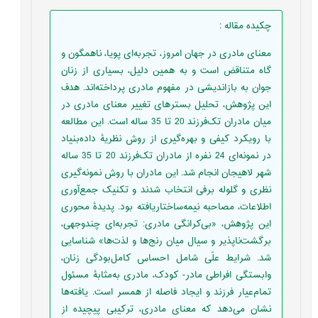
چکیده مقاله
:
معنای مادری در جهان امروز، تجربه‌ای پویا، ناهمگون و
گاه متناقض است و به همین دلیل، بسیاری از زنان
جوان به بازاندیشی در مفهوم مادری پرداخته‌اند. هدف
این پژوهش، تحلیل بسترهای تغییر معنای مادری در
میان مادران تک‌فرزند 20 تا 35 ساله است. این مطالعه
با رویکرد کیفی و بهره‌گیری از روش نظریۀ داده‌بنیاد
در نمونه‌ای 24 نفره از مادران تک‌فرزند 20 تا 35 ساله
شهر لاهیجان انجام شد. این مادران با روش نمونه‌گیری
نظری و گلوله برفی انتخاب شدند و تکنیک جمع‌آوری
اطلاعات، مصاحبه نیمه‌ساختاریافته بود. پدیدۀ محوری
این پژوهش، «بی‌کرانگی مادری: تجربه‌ای چندوجهی،
برگشت‌ناپذیر و سیال میان رنج‌ها و لذت‌ها» شناسایی
شد. شرایط علّی شامل احساس کامل‌بودگی زنان،
وابستگی افراطی مادر- کودک، مادری به‌مثابۀ مسئول
تمام‌عیار فرزند و ایجاد فاصله از همسر است. یافته‌ها
نشان می‌دهد که معنای مادری، ترکیبی پیچیده از