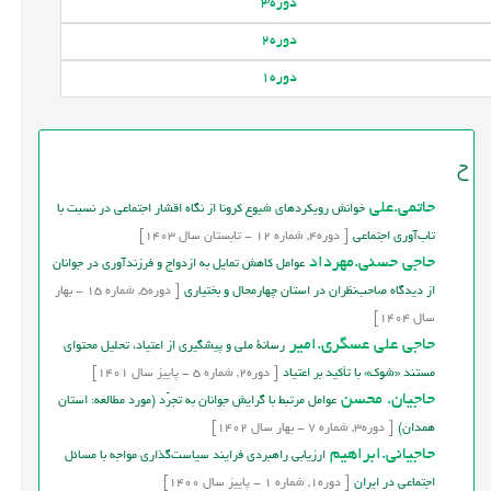
دوره
3
دوره
2
دوره
1
ح
حاتمی.علی
خوانش رویکردهای شیوع کرونا از نگاه اقشار اجتماعی در نسبت با
تاب‌آوری اجتماعی
[
دوره
4,
شماره
12
-
تابستان
سال
1403]
حاجی حسنی.مهرداد
عوامل کاهش تمایل به ازدواج و فرزندآوری در جوانان
از دیدگاه صاحب‌نظران در ‌استان چهارمحال و بختیاری
[
دوره
5,
شماره
15
-
بهار
سال
1404]
حاجی علی عسگری.امیر
رسانۀ ملی و پیشگیری از اعتیاد، تحلیل محتوای
مستند «شوک» با تأکید بر اعتیاد
[
دوره
2,
شماره
5
-
پاییز
سال
1401]
حاجیان. محسن
عوامل مرتبط با گرایش جوانان به تجرّد (مورد مطالعه: استان
همدان)
[
دوره
3,
شماره
7
-
بهار
سال
1402]
حاجیانی.ابراهیم
ارزیابی راهبردی فرایند سیاست‌گذاری مواجه با مسائل
اجتماعی در ایران
[
دوره
1,
شماره
1
-
پاییز
سال
1400]