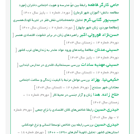
حامی کارگر.فاطمه
رابطة بين جوّ مدرسه و هویت اجتماعی دختران (مورد
مطالعه: دانش¬آموزان شهر کرمان)
[
دوره
1,
شماره
1
-
پاییز
سال
1400]
حبیب‌پور گتابی.کرم
تحلیل جامعه‌شناختی نقش فقر در تجربۀ کودک‌همسری
(مطالعۀ موردی: زنان شهر چابهار)
[
دوره
1,
شماره
2
-
زمستان
سال
1400]
حسن‌نژاد قورولی.اکبر
راهبردهای زنان در برابر خشونت اقتصادی همسر
[
دوره
4,
شماره
14
-
زمستان
سال
1403]
حسینی.عدنان
مطالعۀ پیامدهای ورود مواد مخدر به زندان‌های غرب کشور
[
دوره
4,
شماره
13
-
پاییز
سال
1403]
حسینی.مهدیه سادات
بررسی سیستماتیک قلدری در مدارس ابتدایی
[
دوره
4,
شماره
12
-
تابستان
سال
1403]
حکیمی‌نیا. بهزاد
بررسی عوامل مرتبط با کيفيت زندگي و سلامت اجتماعي
معتادان شهر سنندج
[
دوره
4,
شماره
12
-
تابستان
سال
1403]
حلاج زاده. هدا
زنان و آزار جنسی در محیط کار
[
دوره
3,
شماره
10
-
زمستان
سال
1402]
حیدری.حسین
رابطۀ شاخص‌های کلان اقتصادی با نزاع جمعی
[
دوره
3,
شماره
7
-
بهار
سال
1402]
حیدری.حسین
بررسی رابطه بین شاخص توسعۀ انسانی و نرخ خودکشی
استان‌های کشور: تحلیل ثانویۀ آمارهای 1390- 1400
[
دوره
5,
شماره
18
-