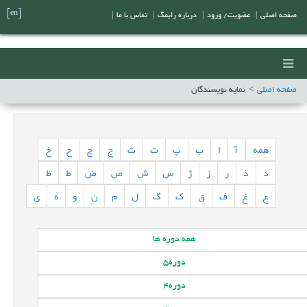
[en]
صفحه اصلی
|
عضویت/ ورود
|
درباره رایمگ
|
تماس با ما
|
صفحه اصلی
نمایه نویسندگان
همه
آ
ا
ب
پ
ت
ث
ج
چ
ح
خ
د
ذ
ر
ز
ژ
س
ش
ص
ض
ط
ظ
ع
غ
ف
ق
ک
گ
ل
م
ن
و
ه
ی
همه
دوره ها
دوره
5
دوره
4