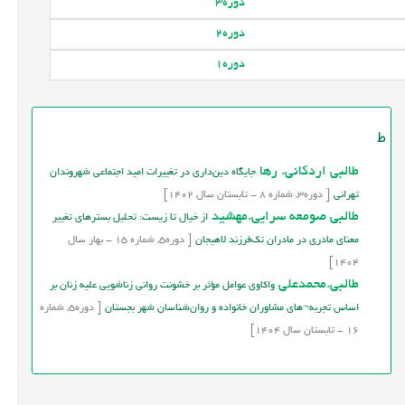
دوره
3
دوره
2
دوره
1
ط
طالبی اردکانی. رها
جایگاه دین‌داری در تغییرات امید اجتماعی شهروندان
تهرانی
[
دوره
3,
شماره
8
-
تابستان
سال
1402]
طالبی صومعه سرایی.مهشید
از خیال تا زیست: تحلیل بسترهای تغییر
معنای مادری در مادران تک‌فرزند لاهیجان
[
دوره
5,
شماره
15
-
بهار
سال
1404]
طالبی.محمدعلی
واکاوی عوامل مؤثر بر خشونت روانی زناشویی علیه زنان بر
اساس تجربه¬های مشاوران خانواده و روان‌شناسان شهر بجستان
[
دوره
5,
شماره
16
-
تابستان
سال
1404]