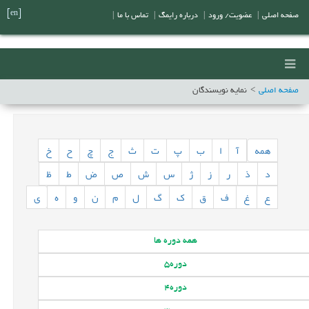
[en]
صفحه اصلی
|
عضویت/ ورود
|
درباره رایمگ
|
تماس با ما
|
صفحه اصلی
نمایه نویسندگان
همه
آ
ا
ب
پ
ت
ث
ج
چ
ح
خ
د
ذ
ر
ز
ژ
س
ش
ص
ض
ط
ظ
ع
غ
ف
ق
ک
گ
ل
م
ن
و
ه
ی
همه
دوره ها
دوره
5
دوره
4