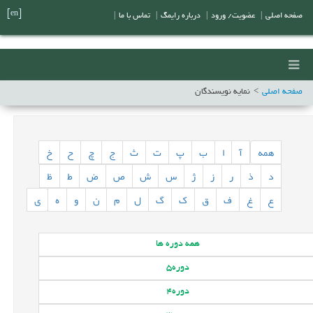
[en]
صفحه اصلی
|
عضویت/ ورود
|
درباره رایمگ
|
تماس با ما
|
صفحه اصلی
نمایه نویسندگان
همه
آ
ا
ب
پ
ت
ث
ج
چ
ح
خ
د
ذ
ر
ز
ژ
س
ش
ص
ض
ط
ظ
ع
غ
ف
ق
ک
گ
ل
م
ن
و
ه
ی
همه
دوره ها
دوره
5
دوره
4