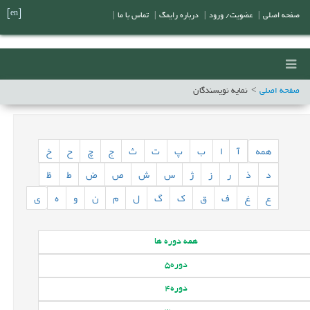
[en]
صفحه اصلی
|
عضویت/ ورود
|
درباره رایمگ
|
تماس با ما
|
صفحه اصلی
نمایه نویسندگان
همه
آ
ا
ب
پ
ت
ث
ج
چ
ح
خ
د
ذ
ر
ز
ژ
س
ش
ص
ض
ط
ظ
ع
غ
ف
ق
ک
گ
ل
م
ن
و
ه
ی
همه
دوره ها
دوره
5
دوره
4