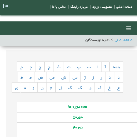
[en]
صفحه اصلی
|
عضویت/ ورود
|
درباره رایمگ
|
تماس با ما
|
صفحه اصلی
نمایه نویسندگان
همه
آ
ا
ب
پ
ت
ث
ج
چ
ح
خ
د
ذ
ر
ز
ژ
س
ش
ص
ض
ط
ظ
ع
غ
ف
ق
ک
گ
ل
م
ن
و
ه
ی
همه
دوره ها
دوره
5
دوره
4