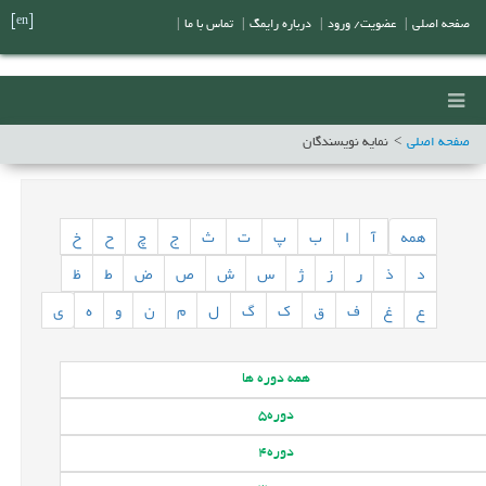
[en]
صفحه اصلی
|
عضویت/ ورود
|
درباره رایمگ
|
تماس با ما
|
صفحه اصلی
نمایه نویسندگان
همه
آ
ا
ب
پ
ت
ث
ج
چ
ح
خ
د
ذ
ر
ز
ژ
س
ش
ص
ض
ط
ظ
ع
غ
ف
ق
ک
گ
ل
م
ن
و
ه
ی
همه
دوره ها
دوره
5
دوره
4