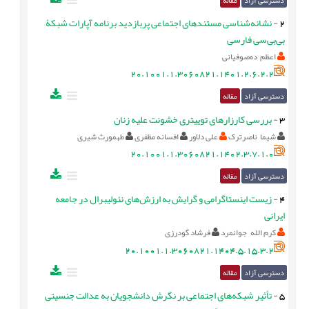
2
-
نشانه‌شناسی مستندهای اجتماعی پربازدید برنامه آپارات شبکۀ
بی‌بی‌سی فارسی
اعظم ده‌صوفیانی
20.1001.1.3060821.1401.2.6.2.2
دسترسی آزاد
مقاله
3
-
بررسی کارزارهای توییتری خشونت علیه زنان
شیما ناصرترک
علی دلاور
افسانه مظفری
طهمورث شیری
20.1001.1.3060821.1402.3.7.1.0
دسترسی آزاد
مقاله
4
-
زیست اینستاگرامی و گرایش به ارزش‌های نئولیبرال در جامعه
ایرانی
کرم الله جوانمرد
فرشاد گودرزی
20.1001.1.3060821.1404.5.15.3.2
دسترسی آزاد
مقاله
5
-
تأثیر شبکه‌های اجتماعی بر نگرش دانشجویان به عدالت جنسیتی