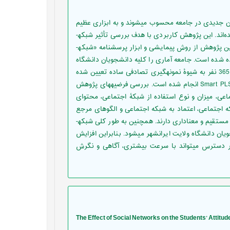
ن جدیدی در جامعه محسوب می­شوند و به ابزاری عظیم
برای افزایش آگاهی افراد از حقوق و توانمندی­های زنان در جامعه تبدیل شده‌اند. این پژوهش کاربردی با هدف بررسی تأثیر شبکه­
های اجتماعی بر نگرش نسبت به عدالت جنسیتی انجام شده است. در این پژوهش از روش پیمایشی و ابزار پرسشنامه «شبکه­
 شده است. جامعه آماری را کلیه دانشجویان دانشگاه
ولایت ایرانشهر تشکیل می­دهد که بر اساس فرمول کوکران، حجم نمونه 365 نفر به شیوۀ نمونه­گیری تصادفی ساده تعیین شده
است. تجزیه و تحلیل داده­ها با مدل­سازی معادلات ساختاری و نرم‌افزار Smart PLS انجام شده است. بررسی فرضیه­های پژوهش
عی، میزان و نوع استفاده از شبکۀ اجتماعی، محتوای
 اجتماعی، اعتماد به شبکه اجتماعی و الگوهای مرجع
در شبکۀ اجتماعی در نگرش دانشجویان نسبت به عدالت جنسیتی، تأثیر مستقیم و معناداری دارند. همچنین به طور کلی شبکه­
 دانشگاه ولایت ایرانشهر می­شود. بنابراین افزایش
ر دسترس می­تواند با سرعت بیشتری، آگاهی و نگرش
The Effect of Social Networks on the Students’ Attitu