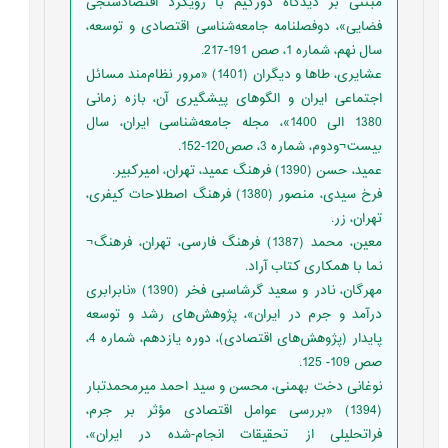
مبتنی بر دیدگاه دورکیم با رویکرد اقتصادسنجی
فضایی»، دوفصلنامه جامعه‌شناسی اقتصادی و توسعه،
سال نهم، شماره 1، صص 191-217.
عشایری، طاها و دیگران (1401) «مرور نظام‌مند مسائل
اجتماعی ایران و الگوهای پیشگیری آن، بازه زمانی
1380 الی 1400»، مجله جامعه‌شناسی ایران، سال
بیست¬ودوم، شماره 3، صص120-152.
عمید، حسن (1390) فرهنگ عمید، تهران، امیرکبیر.
فرخ سیدی، منصور (1380) فرهنگ اصطلاحات کیفری،
تهران، زر.
معین، محمد (1387) فرهنگ فارسی، تهران، فرهنگ¬
نما با همکاری کتاب آراد.
مهرگان، نادر و سعید گرشاسبی فخر (1390) «نابرابری
درآمد و جرم در ایران»، پژوهش‌های رشد و توسعه
پایدار (پژوهش‌های اقتصادی)، دوره یازدهم، شماره 4،
صص 109- 125.
نوغانی دخت بهمنی، محسن و سید احمد میرمحمدتبار
(1394) «بررسی عوامل اقتصادی مؤثر بر جرم،
فراتحلیلی از تحقیقات انجام‌-شده در ایران»،