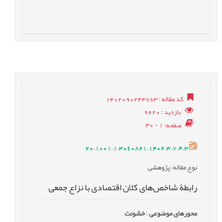
کد مقاله
: 1402090244783
بازدید
: 9620
صفحه
: 1 - 30
20.1001.1.3060821.1402.3.7.4.3
نوع مقاله
: پژوهشی
رابطۀ شاخص‌های کلان اقتصادی با نزاع جمعی
محورهای موضوعی
:
خشونت