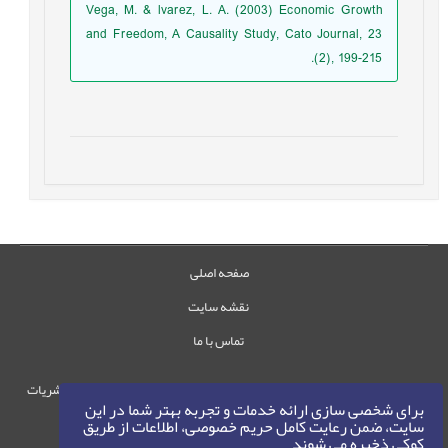
Vega, M. & lvarez, L. A. (2003) Economic Growth
and Freedom, A Causality Study, Cato Journal, 23
(2), 199-215.
صفحه اصلی
نقشه سایت
تماس با ما
حقوق این وب‌سایت متعلق به سامانه مدیریت نشریات
برای شخصی سازی ارائه خدمات و تجربه بهتر شما در این
رایمگ است.
سایت، ضمن رعایت کامل حریم خصوصی، اطلاعات از طریق
حق نشر
1405-1396
کوکی ذخیره می شوند
©