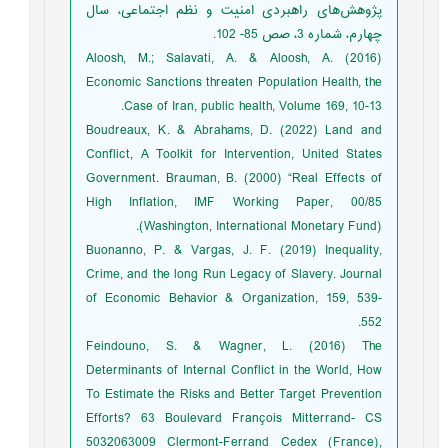
پژوهش‌های راهبردی امنیت و نظم اجتماعی، سال
چهارم، شماره 3، صص 85- 102.
Aloosh, M.; Salavati, A. & Aloosh, A. (2016)
Economic Sanctions threaten Population Health, the
Case of Iran, public health, Volume 169, 10-13.
Boudreaux, K. & Abrahams, D. (2022) Land and
Conflict, A Toolkit for Intervention, United States
Government. Brauman, B. (2000) “Real Effects of
High Inflation, IMF Working Paper, 00/85
(Washington, International Monetary Fund).
Buonanno, P. & Vargas, J. F. (2019) Inequality,
Crime, and the long Run Legacy of Slavery. Journal
of Economic Behavior & Organization, 159, 539-
552.
Feindouno, S. & Wagner, L. (2016) The
Determinants of Internal Conflict in the World, How
To Estimate the Risks and Better Target Prevention
Efforts? 63 Boulevard François Mitterrand- CS
5032063009 Clermont-Ferrand Cedex (France),