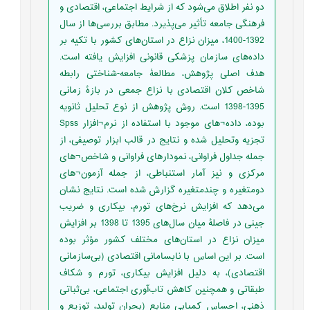
دو نفر اطلاق می‌شود که از شرایط اجتماعی، اقتصادی و
فرهنگی جامعه تأثیر می‌پذیرد. مطابق بررسی‌ها از سال
1392-1400، میزان نزاع در استان‌های کشور با تکیه ‌بر
داده‌های سازمان پزشکی قانونی افزایش‌ یافته است.
هدف اصلی پژوهش، مطالعۀ جامعه-شناختی رابطه
شاخص کلان اقتصادی با نزاع جمعی در بازۀ زمانی
1395-1398 است. روش پژوهش از نوع تحلیل ثانویه
بوده، داده¬های موجود با استفاده از نرم¬افزار Spss
تجزیه وتحلیل شده و نتایج در قالب ابزار توصیفی، از
جمله جداول فراوانی، نمودارهای فراوانی و شاخص¬های
مرکزی و نیز آمار استنباطی، از جمله آزمون¬های
دومتغیره و چندمتغیره گزارش ‌شده است. نتایج نشان
می‌دهد که افزایش نرخ‌های تورم، بیکاری و ضریب
جینی در فاصلۀ میان‌ سال‌های 1395 تا 1398 بر افزایش
میزان نزاع در استان‌های مختلف کشور مؤثر بوده
است. بر این اساس با نابسامانی اقتصادی (بی‌سازمانی
اقتصادی)، به دلیل افزایش بیکاری، تورم و شکاف
طبقاتی و همچنین کاهش تاب‌آوری اجتماعی، بی‌ثباتی
ذهنی، احساس کمیابی منابع (بحران تولید، توزیع و