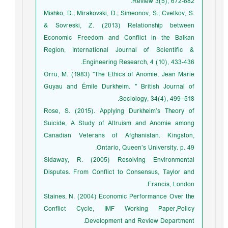
Review 3(5), 672-682.
Mishko, D.; Mirakovski, D.; Simeonov, S.; Cvetkov, S.
& Sovreski, Z. (2013) Relationship between
Economic Freedom and Conflict in the Balkan
Region, International Journal of Scientific &
Engineering Research, 4 (10), 433-436.
Orru, M. (1983) "The Ethics of Anomie, Jean Marie
Guyau and Émile Durkheim. " British Journal of
Sociology, 34(4), 499–518.
Rose, S. (2015). Applying Durkheim’s Theory of
Suicide, A Study of Altruism and Anomie among
Canadian Veterans of Afghanistan. Kingston,
Ontario, Queen’s University. p. 49.
Sidaway, R. (2005) Resolving Environmental
Disputes. From Conflict to Consensus, Taylor and
Francis, London.
Staines, N. (2004) Economic Performance Over the
Conflict Cycle, IMF Working Paper,Policy
Development and Review Department.