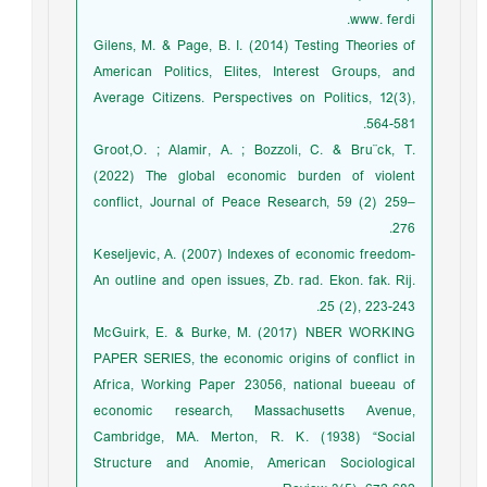
www. ferdi.
Gilens, M. & Page, B. I. (2014) Testing Theories of
American Politics, Elites, Interest Groups, and
Average Citizens. Perspectives on Politics, 12(3),
564-581.
Groot,O. ; Alamir, A. ; Bozzoli, C. & Bru¨ck, T.
(2022) The global economic burden of violent
conflict, Journal of Peace Research, 59 (2) 259–
276.
Keseljevic, A. (2007) Indexes of economic freedom-
An outline and open issues, Zb. rad. Ekon. fak. Rij.
25 (2), 223-243.
McGuirk, E. & Burke, M. (2017) NBER WORKING
PAPER SERIES, the economic origins of conflict in
Africa, Working Paper 23056, national bueeau of
economic research, Massachusetts Avenue,
Cambridge, MA. Merton, R. K. (1938) “Social
Structure and Anomie, American Sociological