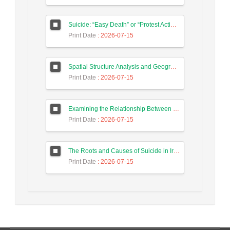
Suicide: “Easy Death” or “Protest Action”? A Sociological Analysis of Coping Strategies Against Suicide Attempts Among Youth in Pakdasht
Print Date
: 2026-07-15
Spatial Structure Analysis and Geographic Clustering Of Suicide in Iran at the County Level
Print Date
: 2026-07-15
Examining the Relationship Between the Human Development Index and Suicide Rates at Provincial Level in Iran: A Secondary Analysis of Official Statistics (2011–2021)
Print Date
: 2026-07-15
The Roots and Causes of Suicide in Iranian Society: An Overview of National Surveys (2002–2025)
Print Date
: 2026-07-15