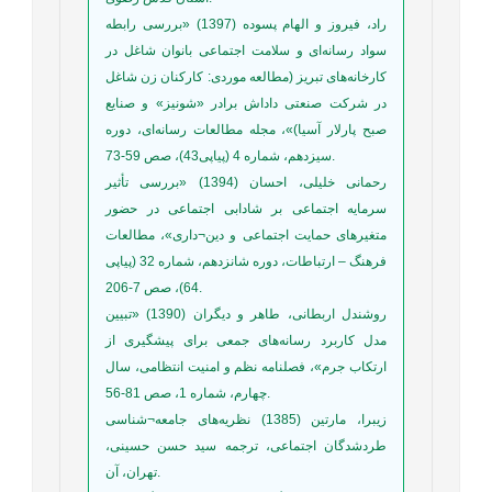
راد، فیروز و الهام پسوده (1397) «بررسی رابطه
سواد رسانه‌ای و سلامت اجتماعی بانوان شاغل در
کارخانه‌های تبریز (مطالعه موردی: کارکنان زن شاغل
در شرکت صنعتی داداش برادر «شونیز» و صنایع
صبح پارلار آسیا)»، مجله مطالعات رسانه‌ای، دوره
سیزدهم، شماره 4 (پیاپی43)، صص 59-73.
رحمانی خلیلی، احسان (1394) «بررسی تأثیر
سرمایه اجتماعی بر شادابی اجتماعی در حضور
متغیرهای حمایت اجتماعی و دین¬داری»، مطالعات
فرهنگ – ارتباطات، دوره شانزدهم، شماره 32 (پیاپی
64)، صص 7-206.
روشندل اربطانی، طاهر و دیگران (1390) «تبیین
مدل کاربرد رسانه‌های جمعی برای پیشگیری از
ارتکاب جرم»، فصلنامه نظم و امنیت انتظامی، سال
چهارم، شماره 1، صص 81-56.
زیبرا، مارتین (1385) نظریه‌های جامعه¬شناسی
طردشدگان اجتماعی، ترجمه سید حسن حسینی،
تهران، آن.