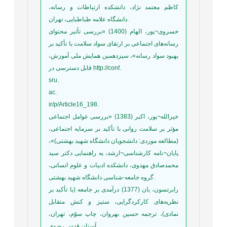
کاظم معتمد نژاد، دانشکده ارتیاطات و رسانه،
دانشگاه علامه طباطبایی، تهران.
خسروی¬پور، الهام (1400) «بررسی تأثیر محتوای
رسانه‌های اجتماعی بر ارتقای سواد سلامت با تأکید بر
بهبود سواد رسانه»، سیزدهمین همایش ملی آموزش،
قابل دسترسی در http://conf.
sru.
ac.
ir/p/Article16_198.
خیرالله¬پور، اکبر (1383) «بررسی عوامل اجتماعی
مؤثر بر سلامت روانی با تأکید بر سرمایه اجتماعی،
(مطالعه موردی: دانشجویان دانشگاه شهید بهشتی)»،
پایان¬نامه کارشناسی¬ارشد، به راهنمایی دکتر سید
محمدصادق مهدوی، دانشکده ادبیات و علوم انسانی،
گروه جامعه-شناسی دانشگاه شهید بهشتی.
رابرتسون، یان (1377) درآمدی بر جامعه (با تأکید بر
نظریه‌های کارکردگرایی، ستیز و کنش متقابل
نمادی)، ترجمه حسین بهروان، چاپ سوّم، تهران،
آستان قدس رضوی.