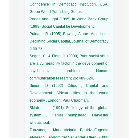
Confidence in Democatic Institution, USA,
Green Wood Publishing Goups.
Portes and Light (1995) In World Bank Group
(1999) Social Capital for Development.
Putnam, R (1995) Bowling Alone: America s
Declining Social Capital, Journal of Democracy
6:65-78.
Segrin, C. & Flora, J. (2000) Poor social skills
are a vulnerability factor in the development of
psychosocial problems. Human
communication research; 26: 489-524.
Simon. D (1992) Cities , Capital and
Development: African cities in the world
economy , London: Paul Chapman.
Sklair , L . (1991) Sociology of the global
system , Hemel hempstead: Harvester
wheatsheaf.
Zunzunegui, Maria-Victoria; Beatriz Eugenia
Alvarado; Teodoro del Ser, Angel, Otero (2003)