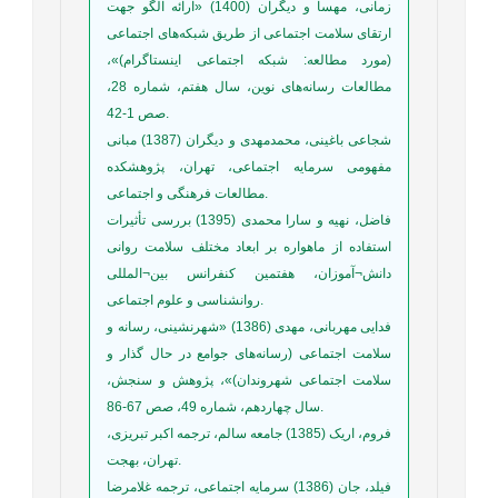
زمانی، مهسا و دیگران (1400) «ارائه الگو جهت
ارتقای سلامت اجتماعی از طریق شبکه‌های اجتماعی
(مورد مطالعه: شبکه اجتماعی اینستاگرام)»،
مطالعات رسانه‌های نوین، سال هفتم، شماره 28،
صص 1-42.
شجاعی باغینی، محمدمهدی و دیگران (1387) مبانی
مفهومی سرمایه اجتماعی، تهران، پژوهشکده
مطالعات فرهنگی و اجتماعی.
فاضل، نهیه و سارا محمدی (1395) بررسی تأثیرات
استفاده از ماهواره بر ابعاد مختلف سلامت روانی
دانش¬آموزان، هفتمین کنفرانس بین¬المللی
روانشناسی و علوم اجتماعی.
فدایی مهربانی، مهدی (1386) «شهرنشینی، رسانه و
سلامت اجتماعی (رسانه‌های جوامع در حال گذار و
سلامت اجتماعی شهروندان)»، پژوهش و سنجش،
سال چهاردهم، شماره 49، صص 67-86.
فروم، اریک (1385) جامعه سالم، ترجمه اکبر تبریزی،
تهران، بهجت.
فیلد، جان (1386) سرمایه اجتماعی، ترجمه غلامرضا