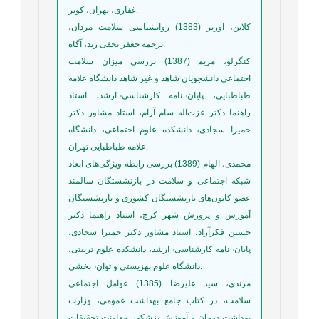
غفاری، تهران، کویر.
کلاین، اورنز (1383) روانشناسی سلامت مردان،
ترجمه جعفر نجفی زند، آگاه.
کنگرلو، مریم (1387) بررسی میزان سلامت
اجتماعی دانشجویان شاهد و غیر شاهد دانشگاه علامه
طباطبایی، پایان¬نامه کارشناسی¬ارشد، استاد
راهنما دکتر عزت‌اله سام آرام، استاد مشاور دکتر
حمیرا سجادی، دانشکده علوم اجتماعی، دانشگاه
علامه طباطبایی تهران.
محمدی، الهام (1389) بررسی رابطه ویژگی‌های ابعاد
شبکه اجتماعی و سلامت در بازنشستگان سالمند
عضو کانون‌های بازنشستگان کشوری و بازنشستگان
آموزش و پرورش شهر کرج، استاد راهنما دکتر
حسین فکرآزاد، استاد مشاور دکتر حمیرا سجادی،
پایان¬نامه کارشناسی¬ارشد، دانشکده علوم تربیتی،
دانشگاه علوم بهزیستی و توان¬بخشی.
مرندی، سید علیرضا (1385) عوامل اجتماعی
سلامت، در کتاب جامع بهداشت عمومی، وزارت
بهداشت درمان و آموزش پزشکی، معاونت تحقیقات