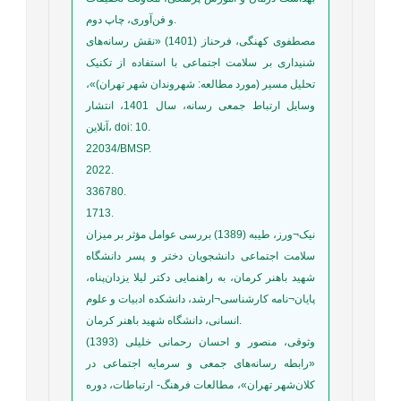
و فن‌آوری، چاپ دوم.
مصطفوی کهنگی، فرحناز (1401) «نقش رسانه‌های
شنیداری بر سلامت اجتماعی با استفاده از تکنیک
تحلیل مسیر (مورد مطالعه: شهروندان شهر تهران)»،
وسایل ارتباط جمعی رسانه، سال 1401، انتشار
آنلاین، doi: 10.
22034/BMSP.
2022.
336780.
1713.
نیک¬ورز، طیبه (1389) بررسی عوامل مؤثر بر میزان
سلامت اجتماعی دانشجویان دختر و پسر دانشگاه
شهید باهنر کرمان، به راهنمایی دکتر لیلا یزدان‌پناه،
پایان¬نامه کارشناسی¬ارشد، دانشکده ادبیات و علوم
انسانی، دانشگاه شهید باهنر کرمان.
وثوقی، منصور و احسان رحمانی خلیلی (1393)
«رابطه رسانه‌های جمعی و سرمایه اجتماعی در
کلان‌شهر تهران»، مطالعات فرهنگ- ارتباطات، دوره