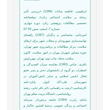
ابراهیمی، فاطمه سادات (1396) «بررسی تأثیر
رسانه بر سلامت اجتماعی زنان»، دوفصلنامه
تخصصی مطالعات پژوهشی زنان، دوره چهارم،
شماره 7، اسفند، صص 55-67.
امیرخانی، محمدامیر و دیگران (1387) راهنمای
توانمندسازی شهروندان و محلات شهر برای ارتقای
سلامت، مركز مطالعات و برنامه‌ریزی شهر تهران،
حوزة مشاور شهردار تهران در امور سلامت، كانون
سلامت محله، چاپ دوم، تهران، مهرراوش.
باقری، عباس (1383) مقایسه میزان افسردگی و
اضطراب دو گروه از دانشجویان دختر و پسر عضو
فعال انجمن اسلامی و سایر دانش¬آموزان در
شهرستان علی¬آباد کتول، پایان¬نامه
کارشناسی¬ارشد، به راهنمایی دکتر باقر ثنایی، رشته
روانشناسی، دانشگاه تربیت معلم تهران.
پاتنام، رابرت (1384) جامعه برخوردار، سرمایه
اجتماعی و زندگی عمومی، ترجمۀ افشین خاکباز و