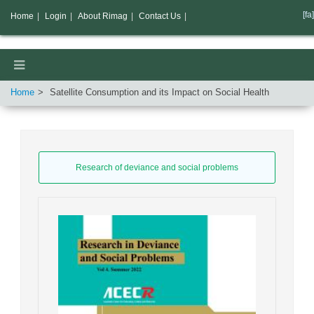
[fa]
Home
|
Login
|
About Rimag
|
Contact Us
|
Home
Satellite Consumption and its Impact on Social Health
Research of deviance and social problems