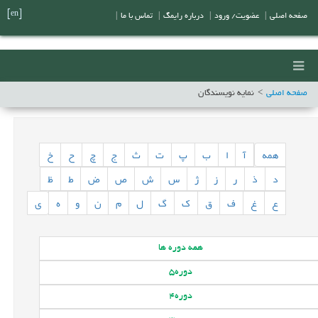
[en]
صفحه اصلی
|
عضویت/ ورود
|
درباره رایمگ
|
تماس با ما
|
صفحه اصلی
نمایه نویسندگان
همه
آ
ا
ب
پ
ت
ث
ج
چ
ح
خ
د
ذ
ر
ز
ژ
س
ش
ص
ض
ط
ظ
ع
غ
ف
ق
ک
گ
ل
م
ن
و
ه
ی
همه
دوره ها
دوره
5
دوره
4