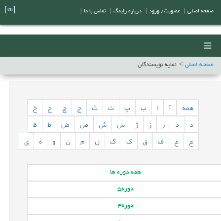
[en]
صفحه اصلی
|
عضویت/ ورود
|
درباره رایمگ
|
تماس با ما
|
صفحه اصلی
نمایه نویسندگان
همه
آ
ا
ب
پ
ت
ث
ج
چ
ح
خ
د
ذ
ر
ز
ژ
س
ش
ص
ض
ط
ظ
ع
غ
ف
ق
ک
گ
ل
م
ن
و
ه
ی
همه
دوره ها
دوره
5
دوره
4