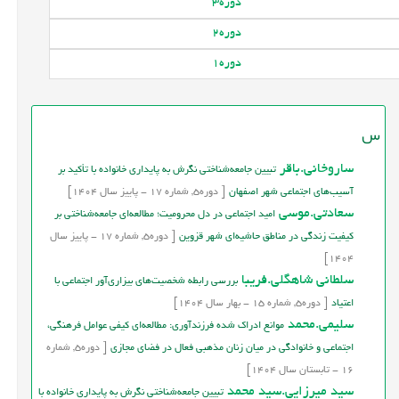
دوره
3
دوره
2
دوره
1
س
ساروخانی.باقر
تبیین جامعه‌شناختی نگرش به پایداری خانواده با تأکید بر
آسیب‌های اجتماعی شهر اصفهان
[
دوره
5,
شماره
17
-
پاییز
سال
1404]
سعادتی.موسی
امید اجتماعی در دل محرومیت؛ مطالعه‌ای جامعه‌شناختی بر
کیفیت زندگی در مناطق حاشیه‌ای شهر قزوین
[
دوره
5,
شماره
17
-
پاییز
سال
1404]
سلطانی شاهگلی.فریبا
بررسی رابطه شخصیت‌های بیزاری‌آور اجتماعی با
اعتیاد
[
دوره
5,
شماره
15
-
بهار
سال
1404]
سلیمی.محمد
موانع ادراک‌ شده فرزندآوری: مطالعه‌ای کیفی عوامل فرهنگی،
اجتماعی و خانوادگی در میان زنان مذهبی فعال در فضای مجازی
[
دوره
5,
شماره
16
-
تابستان
سال
1404]
سید میرزایی.سید محمد
تبیین جامعه‌شناختی نگرش به پایداری خانواده با