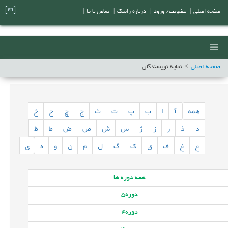
[en]
صفحه اصلی
|
عضویت/ ورود
|
درباره رایمگ
|
تماس با ما
|
صفحه اصلی
نمایه نویسندگان
همه
آ
ا
ب
پ
ت
ث
ج
چ
ح
خ
د
ذ
ر
ز
ژ
س
ش
ص
ض
ط
ظ
ع
غ
ف
ق
ک
گ
ل
م
ن
و
ه
ی
همه
دوره ها
دوره
5
دوره
4