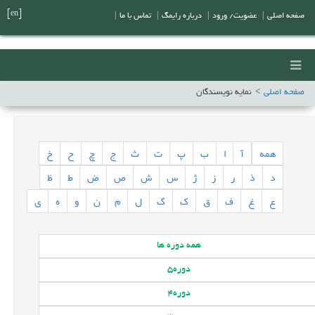
[en]
صفحه اصلی
|
عضویت/ ورود
|
درباره رایمگ
|
تماس با ما
|
صفحه اصلی
نمایه نویسندگان
همه
آ
ا
ب
پ
ت
ث
ج
چ
ح
خ
د
ذ
ر
ز
ژ
س
ش
ص
ض
ط
ظ
ع
غ
ف
ق
ک
گ
ل
م
ن
و
ه
ی
همه
دوره ها
دوره
5
دوره
4