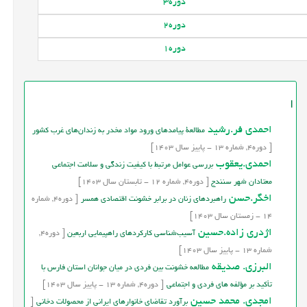
دوره
3
دوره
2
دوره
1
ا
احمدی فر.رشید
مطالعۀ پیامدهای ورود مواد مخدر به زندان‌های غرب کشور
[
دوره
4,
شماره
13
-
پاییز
سال
1403]
احمدی.یعقوب
بررسی عوامل مرتبط با کيفيت زندگي و سلامت اجتماعي
معتادان شهر سنندج
[
دوره
4,
شماره
12
-
تابستان
سال
1403]
اخگر.حسن
راهبردهای زنان در برابر خشونت اقتصادی همسر
[
دوره
4,
شماره
14
-
زمستان
سال
1403]
اژدری زاده.حسین
آسیب‌شناسی کارکردهای راهپیمایی اربعین
[
دوره
4,
شماره
13
-
پاییز
سال
1403]
البرزی. صدیقه
مطالعه خشونت بين فردي در ميان جوانان استان فارس با
تأکید بر مؤلفه های فردی و اجتماعی
[
دوره
4,
شماره
13
-
پاییز
سال
1403]
امجدی. محمد حسین
برآورد تقاضای خانوارهای ایرانی از محصولات دخانی
[