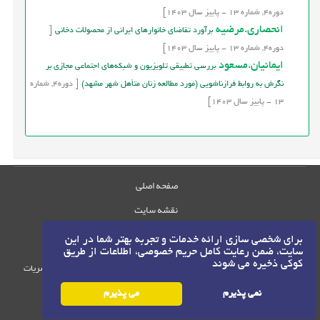
دوره
4,
شماره
13
-
پاییز
سال
1403]
انحصاری.مرضیه
برآورد تقاضای خانوارهای ایرانی از محصولات دخانی
[
دوره
4,
شماره
13
-
پاییز
سال
1403]
ایمانیان.مسعود
بررسی تطبیقی تلویزیون و شبکه‌های اجتماعی مجازی بر
نگرش به روابط فرازناشویی (مورد مطالعه زنان متأهل شهر مشهد)
[
دوره
4,
شماره
13
-
پاییز
سال
1403]
صفحه اصلی
نقشه سایت
تماس با ما
برای شخصی سازی ارائه خدمات و تجربه بهتر شما در این
سایت، ضمن رعایت کامل حریم خصوصی، اطلاعات از طریق
کوکی ذخیره می شوند
حقوق این وب‌سایت متعلق به سامانه مدیریت نشریات
رایمگ است.
نمی پذیرم
می پذیرم
©
حق نشر
1405-1396