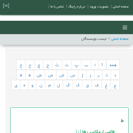
[en]
صفحه اصلی
|
عضویت/ ورود
|
درباره رایمگ
|
تماس با ما
|
صفحه اصلی
لیست نویسندگان
همه
آ
ا
ب
پ
ت
ث
ج
چ
ح
خ
د
ذ
ر
ز
ژ
س
ش
ص
ض
ط
ظ
ع
غ
ف
ق
ک
گ
ل
م
ن
و
ه
ی
ط
طالبی اردکانی. رها
[1]