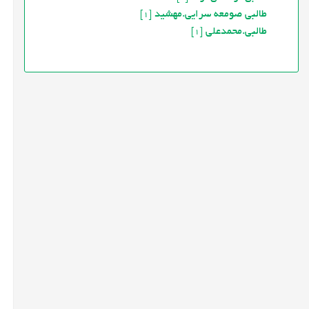
طالبی صومعه سرایی.مهشید
[1]
طالبی.محمدعلی
[1]