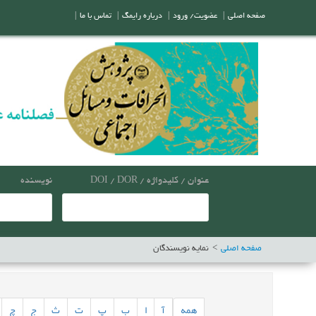
صفحه اصلی
|
عضویت/ ورود
|
درباره رایمگ
|
تماس با ما
|
عنوان / کلیدواژه / DOI / DOR
نویسنده
صفحه اصلی
نمایه نویسندگان
همه
آ
ا
ب
پ
ت
ث
ج
چ