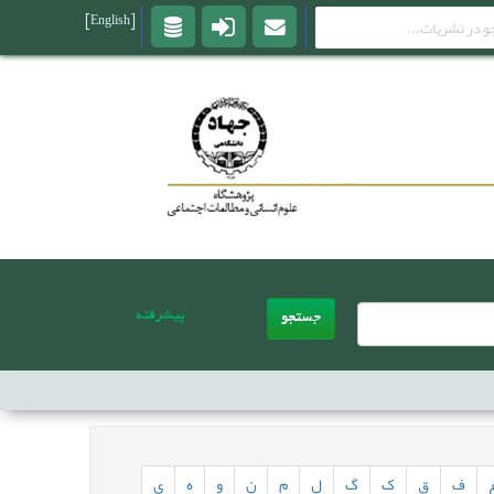
[English]
پیشرفته
جستجو
ف
ق
ک
گ
ل
م
ن
و
ه
ی