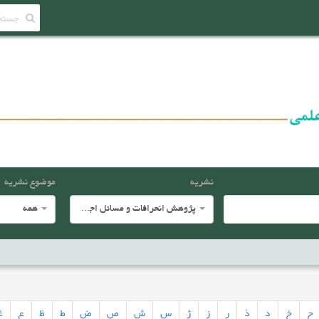
نشریه
موضوع نشریه
پژوهش انحرافات و مسائل اجتماعی
همه
ح
خ
د
ذ
ر
ز
ژ
س
ش
ص
ض
ط
ظ
ع
غ