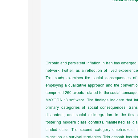
Chronic and persistent inflation in Iran has emerged 
network Twitter, as a reflection of lived experience
This study examines the social consequences of i
employing a qualitative approach and the conventi
comprised 260 tweets related to the social conseque
MAXQDA 18 software. The findings indicate that infl
primary categories of social consequences: transf
discontent, and social disintegration. In the first 
fostering modern class conflicts, manifested as cl
landed class. The second category emphasizes insti
migration as survival strategies. This despair has sh