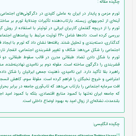
چکیده مقاله
:
تورم مزمن و پایدار در ایران به عاملی کلیدی در دگرگونی‌های اجتماعی 
آینه‌ای از تجربه­های زیسته، بازتاب‌دهنده تأثیرات چندلایۀ تورم بر س
کدگذاری، دسته‌بندی و تحلیل شدند. یافته‌ها نشان داد که تورم با ایجاد
اجتماعی را شکل می‌دهد: شکاف و تغییر قشربندی اجتماعی، انفجار ن
تورم با شکل دادن تضاد طبقاتی مدرن در قالب سقوط طبقاتی، دو 
قشربندی را دگرگون ساخته‌ است. مقوله دوم بر ناامیدی نهادینه‌شده، م
راهبرد بقا تأکید دارد. این ناامیدی، ذهنیت جمعی ایرانیان را شکل دا
اعتراضی و خروج نخبگان را فراهم کرده است. مقولۀ سوم، کاهش انسجا
افت سرمایه اجتماعی را بازتاب می‌دهد که تاب‌آوری جامعه در برابر بحر
که جامعه ایران نه‌تنها با کمبود منابع اقتصادی، بلکه با کمبود امید 
بلندمدت، نشانه‌ای از زوال امید به بهبود اوضاع داخلی است.
چکیده انگلیسی
:
nces of Inflation; Analyzing the Experiences of Iranian Twitter Users
[1]