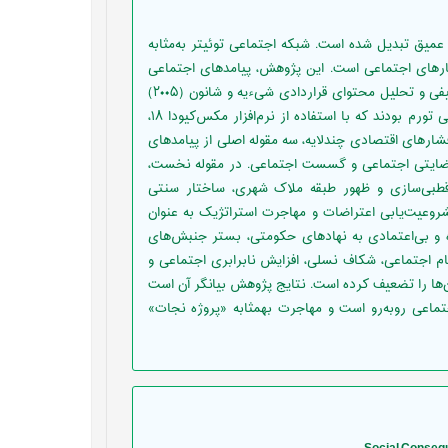
عمیق تبدیل شده‌ است. شبکه اجتماعی توئیتر به‌مثابه
اختارهای اجتماعی است. این پژوهش، پیامدهای اجتماعی
تورم را از دریچه گفتمان کاربران ایرانی در توئیتر با استفاده از روش کیفی و تحلیل محتوای قراردادی شیء­یه و شانون (۲۰۰۵)
بررسی کرده است. داده‌ها شامل ۲۶۰ توئیت مرتبط با پیامدهای اجتماعی تورم بودند که با استفاده از نرم‌افزار مکس‌کیودا ۱۸،
 فشارهای اقتصادی چندلایه، سه مقوله اصلی از پیامدهای
ارضایتی اجتماعی و گسست اجتماعی. در مقوله نخست،
قطبی‌سازی و ظهور طبقه ملاک شهری، ساختار سنتی
شروعیت‌یابی اعتراضات و مهاجرت استراتژیک به ‌عنوان
ده و بی‌اعتمادی به نهادهای حکومتی، بستر جنبش‌های
م اجتماعی، شکاف نسلی، افزایش نابرابری اجتماعی و
ان‌ها را تضعیف کرده است. نتایج پژوهش بیانگر آن است
اجتماعی روبه‌رو است و مهاجرت به­مثابه «پروژه نجات»
Social Conseque