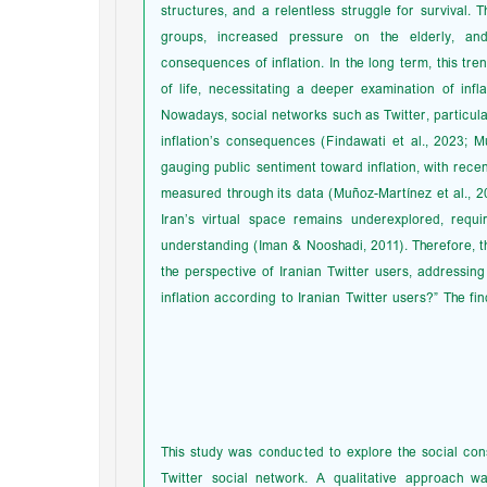
structures, and a relentless struggle for survival.
groups, increased pressure on the elderly, and
consequences of inflation. In the long term, this tre
of life, necessitating a deeper examination of infla
Nowadays, social networks such as Twitter, particular
inflation’s consequences (Findawati et al., 2023; Mu
gauging public sentiment toward inflation, with rece
measured through its data (Muñoz-Martínez et al., 20
Iran’s virtual space remains underexplored, requi
understanding (Iman & Nooshadi, 2011). Therefore, th
the perspective of Iranian Twitter users, addressin
inflation according to Iranian Twitter users?” The fi
This study was conducted to explore the social cons
Twitter social network. A qualitative approach w