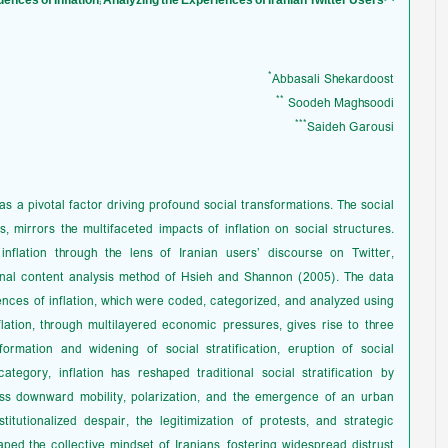
*
Abbasali Shekardoost
**
Soodeh Maghsoodi
***
Saideh Garousi
as a pivotal factor driving profound social transformations. The social
s, mirrors the multifaceted impacts of inflation on social structures.
nflation through the lens of Iranian users’ discourse on Twitter,
onal content analysis method of Hsieh and Shannon (2005). The data
nces of inflation, which were coded, categorized, and analyzed using
ation, through multilayered economic pressures, gives rise to three
ormation and widening of social stratification, eruption of social
category, inflation has reshaped traditional social stratification by
ass downward mobility, polarization, and the emergence of an urban
tutionalized despair, the legitimization of protests, and strategic
aped the collective mindset of Iranians, fostering widespread distrust