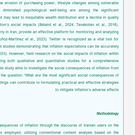
 The erosion of purchasing power, lifestyle changes among vulnerable
 diminished psychological well-being are among the significant
nd may lead to inequitable wealth distribution and a decline in quality
tion’s social impacts (Béland et al., 2024; Tavakolian et al., 2018).
ly in Iran, provide an effective platform for monitoring and analyzing
ñoz-Martínez et al., 2023). Twitter is recognized as a vital tool for
nt studies demonstrating that inflation expectations can be accurately
23). However, field research on the social impacts of inflation within
ring both qualitative and quantitative studies for a comprehensive
is study aims to investigate the social consequences of inflation from
g the question: “What are the most significant social consequences of
ndings can contribute to formulating practical and effective strategies
to mitigate inflation’s adverse effects.
Methodology
equences of inflation through the discourse of Iranian users on the
as employed, utilizing conventional content analysis based on the