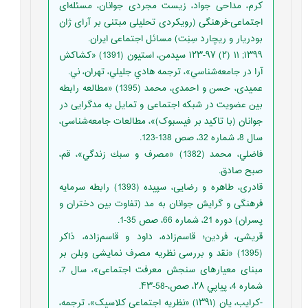
کرم، مداحی جواد، زیست مجردی جوانان، مسئله‌ای
اجتماعی-فرهنگی (رویکردی تحلیلی مبتنی بر آرای ژان
بودریار و ریچارد سِنِت) مسائل اجتماعی ایران.
۱۳۹۹; ۱۱ (۲) ۱۲۳-۹۷ سيدمن، استيون (1391) «كشاكش
آرا در جامعه‌شناسي»، ترجمه هادي جليلي، تهران، ني.
عمیدی، حسن و احمدی، محمد (1395) «مطالعه رابطه
بین عضویت در شبکه اجتماعی و تمایل به مدگرایی در
جوانان (با تاکید بر فیسبوک)»، مطالعات جامعه‌شناسی،
سال 8، شماره 32، صص 138-123.
فاضلي، محمد (1382) «مصرف و سبك زندگي»، قم،
صبح صادق.
قادری، طاهره و رضایی، سپیده (1393) رابطه سرمایه
فرهنگی و گرایش جوانان به مد (تفاوت بین دختران و
پسران) دوره 21، شماره 66، صص 35-1.
قریشی، فردین؛ قاسم‌زاده، داود و قاسم‌زاده، ذاکر
(1395) «نقد و بررسی نظریه مصرف نمایشی وبلن بر
مبنای معیارهای سنجش معرفت اجتماعی»، سال 7،
شماره 4، پياپي ۲۸، صص،-58-۴۳.
-کرایب، یان (۱۳۹۱) «نظریه اجتماعی کلاسیک»، ترجمه،