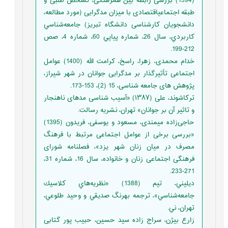
(1394) بررسی رابطه بین همرهنگی، تشخص طلبی و
طبقه اجتماعیاقتصادی با میزان مدگرایی (مورد مطالعه،
دانشجویان کارشناسی دانشگاه تبریز) جامعه‌شناسي
كاربردي، سال 26، شماره پياپي 60، شماره 4، صص
212-199.
خدام محمدی، زهرا، راسخ، کرامت الله (1400) عوامل
اجتماعی تأثیرگذار بر مدگرایی جوانان در شهر شیراز،
پژوهش های جامعه شناسی، 15 (2)، 153-173.
ترکاشوند، علی (۱۳۸۷) «آسیب شناسی مدهای ناهنجار
و تاثیر آن بر جوانان» تهران، نشريه رسالت.
حاجی‌زاده میمندی، مسعود و یوسفی، فریدون (1395)
«بررسی برخی از عوامل اجتماعی مرتبط با فرهنگ
مصرف در میان زنان شهر یزد»، فصلنامه شورای
فرهنگی اجتماعی زنان و خانواده، سال 16، شماره 31،
271-233.
ديليني، تيم (1388) «نظريه‌هاي كلاسيك
جامعه‌شناسي»، ترجمه بهرنگ صديقي و وحيد طلوعي،
تهران، ني.
زارع بیژن، سراج زاده سید حسین، حبیب پور گتابی