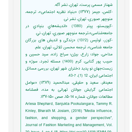
شهناز مسمی پرست، تهران، نشر آگه.
-کلمن، جیمز (۱۳۷۷) «بنیاد نظریه اجتماعی»، ترجمه،
منوچهر صبوری، تهران، نشر نی.
-كيويستو، پيتر (1380) «انديشه‌هاي بنيادي در
جامعه‌شناسی»،ترجمه منوچهر صبوري، تهران، ني.
-کوزر، لوئیس (1372) «زندگی و اندیش های بزرگان
جامعه شناسی»، ترجمه محسن ثلاثی، تهران، علم.
مداحی، جواد؛ زارع، بیژن؛ سراج زاده، سید حسین و
حبیب پور گتابی، کرم (1400) مسئله تجرد، سوژه و
زیست‌جهانِ نو پدید دختران شهر تهران، بررسی مسائل
اجتماعی ایران، 12 (1)، 7-43.
معیدفر، سعید و حقیقی، عبدالحمید (۱۳۸۹) «عوامل
اجتماعی گرایش جوانان تهرانی به مد»، فصلنامه
مطالعات جوانان، شماره 14-۱۵، صص ۱۵۰-۱۳۷.
Arlesa Shephard, Sanjukta Pookulangara, Tammy R.
Kinley, Bharath M. Josiam, (2016) "Media influence,
fashion, and shopping, a gender perspective",
Journal of Fashion Marketing and Management, Vol.