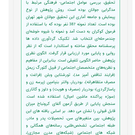
تحقیق، بررسی عوامل اجتماعی- فرهنگی مرتبط با
مدگرایی جوانان بوده است. روش پژوهش از نوع
پیمایش و جامعه آماری این تحقیق جوانان شهر تهران
بوده است. تعداد نمونه 387 نفر بوده که با استفاده از
فرمول کوکران به دست آمد و نمونه با شيوه خوشه‌ای
چندمرحله‌ای انتخاب شد. تکنیک گردآوری داده ها
پرسشنامه محقق ساخته و استاندارد است که از نظر
روایی و پایایی مورد ارزیابی قرار گرفت. الگوی نظری
پژوهش حاضر الگویی تلفیقی است. بنابراین از مفاهیم
و نظریه‌های متخصصان اجتماعی از قبیل گئورگ زیمل
(فرایند تناقض آمیز مد)، تورشتاین وبلن (فراغت و
مصرف متظاهرانه)، بودریار، والتر بنیامین (پرسه زن و
پاساژگردی)؛ بودریار (مصرف و هویت) و دلوز و گاتاری
(سوژه پراکنده ماشین امیال) استفاده ‌شده است.
سنجش پایایی از طریق آزمون آلفای کرونباخ میزان
قابل قبولی را نشان می دهد. بر اساس یافته های این
پژوهش، بین متغیرهای سن، تحصیلات پدر و مادر،
طبقه اجتماعی، تشخص‌طلبی، رسانه‌های همگانی و
شبکه های اجتماعی (شبکه‌های مدرن مجازی)،