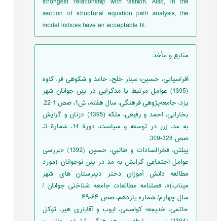
strongest relationship with fashion. Also, in the
section of structural equation path analysis, the
model indices have an acceptable fit.
منابع و مأخذ
:
افراسیابی، حسین؛ سیار خلج، حامد و شکوهی فر، کاوه
(1395) عوامل مرتبط با مدگرایی در بین جوانان شهر
یزد، جامعه‌پژوهی فرهنگی، سال هفتم، ش1، صص 1-22.
بخارایی، احمد و رفیعی، ملکه (1395) «زنان و گرايش
به مد، زن در توسعه و سياست، دورة 14، شمارة 3،
صص 328-309.
پیلتن، فخرالسادات و طالبي، حسین (1392) «بررسی
عوامل اجتماعی گرایش به مد در بین نوجوانان (مورد
مطالعه دانش آموزان دختر دبیرستان های شهر
میناب)»، فصلنامه مطالعات جامعه شناختی جوانان /
سال چهارم/ شماره یازدهم، صص ۶۴-۴۹.
حاتمی، خدیجه؛ کواسمی، ایوب و آقایاری هیر، توکل