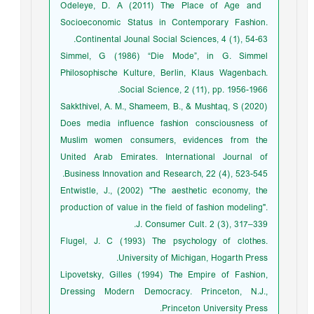
‏ Odeleye, D. A (2011) The Place of Age and
Socioeconomic Status in Contemporary Fashion.
Continental Jounal Social Sciences, 4 (1), 54-63.
Simmel, G (1986) “Die Mode”, in G. Simmel
Philosophische Kulture, Berlin, Klaus Wagenbach.
Social Science, 2 (11), pp. 1956-1966.
Sakkthivel, A. M., Shameem, B., & Mushtaq, S (2020)
Does media influence fashion consciousness of
Muslim women consumers, evidences from the
United Arab Emirates. International Journal of
Business Innovation and Research, 22 (4), 523-545.
Entwistle, J., (2002) "The aesthetic economy, the
production of value in the field of fashion modeling".
J. Consumer Cult. 2 (3), 317–339.
Flugel, J. C (1993) The psychology of clothes.
University of Michigan, Hogarth Press.
Lipovetsky, Gilles (1994) The Empire of Fashion,
Dressing Modern Democracy. Princeton, N.J.,
Princeton University Press.