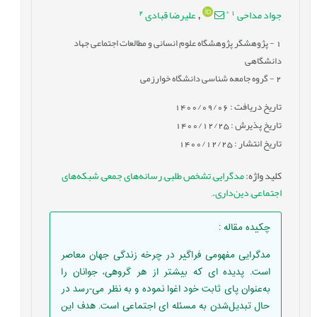
2
*
1
جواد مداحی
علیرضا قبادی
,
1
- پژوهشگر پژوهشگاه علوم انسانی و مطالعات اجتماعی جهاد
دانشگاهی
2
- گروه جامعه شناسی دانشگاه خوارزمی
تاریخ دریافت : 1400/09/06
تاریخ پذیرش : 1400/12/25
تاریخ انتشار : 1400/12/25
کلید واژه
:
مدگرایی
,
تشخص طلبی
,
رسانه‌های جمعی
,
شبکه‌های
اجتماعی
,
دین‌داری.
,
چکیده مقاله
:
مدگرایی مفهومی فراگیر در چرخه زندگی جهان معاصر
است. پدیده ای که بیشتر از هر گروهی، جوانان را
به‌عنوان پای ثابت خود اغوا نموده و به نظر می-رسد در
حال تبدیل‌شدن به مسئله ای اجتماعی است. هدف این