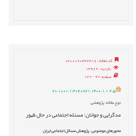
کد مقاله
: 1400090432416
بازدید
: 13669
صفحه
: 97 - 127
20.1001.1.3060821.1400.1.1.2.5
نوع مقاله
: پژوهشی
مدگرایی و جوانان: مسئله اجتماعی در حال ظهور
محورهای موضوعی
:
پژوهش مسائل اجتماعی ایران