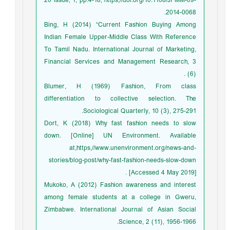
20 Issue, 1, pp.4-18, https,//doi.org/10.1108/JFMM-09-
2014-0068.
Bing, H (2014) “Current Fashion Buying Among
Indian Female Upper-Middle Class With Reference
To Tamil Nadu. International Journal of Marketing,
Financial Services and Management Research, 3
(6) .
Blumer, H (1969) Fashion, From class
differentiation to collective selection. The
Sociological Quarterly, 10 (3), 275-291.
Dort, K (2018) Why fast fashion needs to slow
down. [Online] UN Environment. Available
at,https,//www.unenvironment.org/news-and-
stories/blog-post/why-fast-fashion-needs-slow-down
[Accessed 4 May 2019] .
Mukoko, A (2012) Fashion awareness and interest
among female students at a college in Gweru,
Zimbabwe. International Journal of Asian Social
Science, 2 (11), 1956-1966.