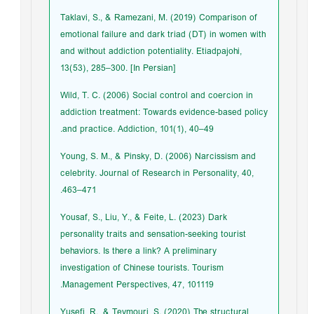
Taklavi, S., & Ramezani, M. (2019) Comparison of
emotional failure and dark triad (DT) in women with
and without addiction potentiality. Etiadpajohi,
13(53), 285–300. [In Persian]
Wild, T. C. (2006) Social control and coercion in
addiction treatment: Towards evidence-based policy
and practice. Addiction, 101(1), 40–49.
Young, S. M., & Pinsky, D. (2006) Narcissism and
celebrity. Journal of Research in Personality, 40,
463–471.
Yousaf, S., Liu, Y., & Feite, L. (2023) Dark
personality traits and sensation-seeking tourist
behaviors. Is there a link? A preliminary
investigation of Chinese tourists. Tourism
Management Perspectives, 47, 101119.
Yusefi, R., & Teymouri, S. (2020) The structural