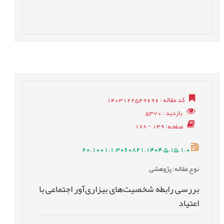
کد مقاله
: 1403122549696
بازدید
: 5370
صفحه
: 149 - 178
20.1001.1.3060821.1404.5.15.1.0
نوع مقاله
: پژوهشی
بررسی رابطه شخصیت‌های بیزاری‌آور اجتماعی با
اعتیاد