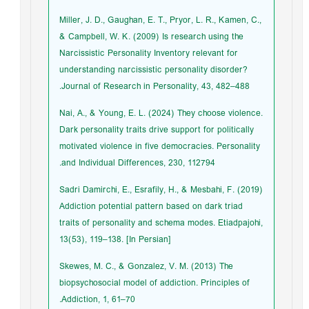
Miller, J. D., Gaughan, E. T., Pryor, L. R., Kamen, C.,
& Campbell, W. K. (2009) Is research using the
Narcissistic Personality Inventory relevant for
understanding narcissistic personality disorder?
Journal of Research in Personality, 43, 482–488.
Nai, A., & Young, E. L. (2024) They choose violence.
Dark personality traits drive support for politically
motivated violence in five democracies. Personality
and Individual Differences, 230, 112794.
Sadri Damirchi, E., Esrafily, H., & Mesbahi, F. (2019)
Addiction potential pattern based on dark triad
traits of personality and schema modes. Etiadpajohi,
13(53), 119–138. [In Persian]
Skewes, M. C., & Gonzalez, V. M. (2013) The
biopsychosocial model of addiction. Principles of
Addiction, 1, 61–70.