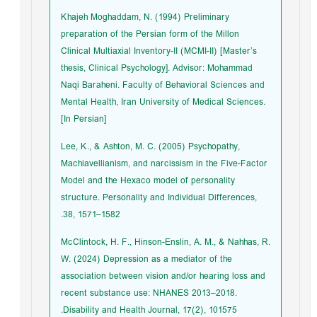
Khajeh Moghaddam, N. (1994) Preliminary
preparation of the Persian form of the Millon
Clinical Multiaxial Inventory-II (MCMI-II) [Master’s
thesis, Clinical Psychology]. Advisor: Mohammad
Naqi Baraheni. Faculty of Behavioral Sciences and
Mental Health, Iran University of Medical Sciences.
[In Persian]
Lee, K., & Ashton, M. C. (2005) Psychopathy,
Machiavellianism, and narcissism in the Five-Factor
Model and the Hexaco model of personality
structure. Personality and Individual Differences,
38, 1571–1582.
McClintock, H. F., Hinson-Enslin, A. M., & Nahhas, R.
W. (2024) Depression as a mediator of the
association between vision and/or hearing loss and
recent substance use: NHANES 2013–2018.
Disability and Health Journal, 17(2), 101575.