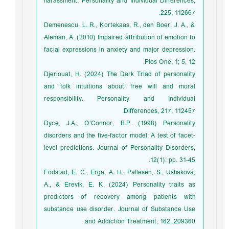
harassment. Personality and Individual Differences,
225, 112667.
Demenescu, L. R., Kortekaas, R., den Boer, J. A., &
Aleman, A. (2010) Impaired attribution of emotion to
facial expressions in anxiety and major depression.
Plos One, 1; 5, 12.
Djeriouat, H. (2024) The Dark Triad of personality
and folk intuitions about free will and moral
responsibility. Personality and Individual
Differences, 217, 112457.
Dyce, J.A., O’Connor, B.P. (1998) Personality
disorders and the five-factor model: A test of facet-
level predictions. Journal of Personality Disorders,
12(1): pp. 31-45.
Fodstad, E. C., Erga, A. H., Pallesen, S., Ushakova,
A., & Erevik, E. K. (2024) Personality traits as
predictors of recovery among patients with
substance use disorder. Journal of Substance Use
and Addiction Treatment, 162, 209360.