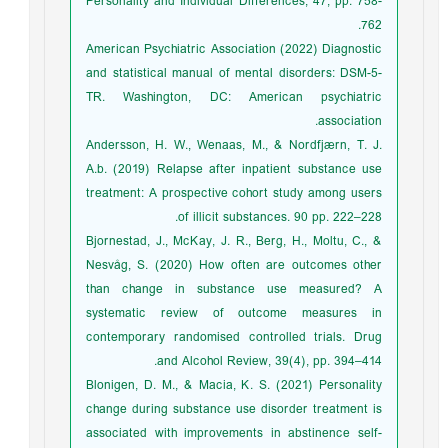
Personality and Individual Differences, 47, pp. 758-
762.
American Psychiatric Association (2022) Diagnostic
and statistical manual of mental disorders: DSM-5-
TR. Washington, DC: American psychiatric
association.
Andersson, H. W., Wenaas, M., & Nordfjærn, T. J.
A.b. (2019) Relapse after inpatient substance use
treatment: A prospective cohort study among users
of illicit substances. 90 pp. 222–228.
Bjornestad, J., McKay, J. R., Berg, H., Moltu, C., &
Nesvåg, S. (2020) How often are outcomes other
than change in substance use measured? A
systematic review of outcome measures in
contemporary randomised controlled trials. Drug
and Alcohol Review, 39(4), pp. 394–414.
Blonigen, D. M., & Macia, K. S. (2021) Personality
change during substance use disorder treatment is
associated with improvements in abstinence self-