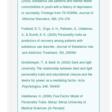
(2024) Substance use patterns and mental health
comorbidities in youth with a history of depression
or suicidality: Findings from TX-YDSRN. Journal of
Affective Disorders, 366, 210–216.
Fodstad, E. C., Erga, A. H., Pallesen, S., Ushakova,
A., & Erevik, E. K. (2024) Personality traits as
predictors of recovery among patients with
substance use disorder. Journal of Substance Use
and Addiction Treatment, 162, 209360.
Greitemeyer, T., & Seidl, N. (2024) Dark and light
university: The relationship between dark and light
personality traits and educational choices and the
desire for power as a mediating factor. Acta
Psychologica, 248, 104400.
Hakshenas, H. (2006) Five-Factor Model of
Personality Traits. Shiraz: Shiraz University of
Medical Sciences. [In Persian]