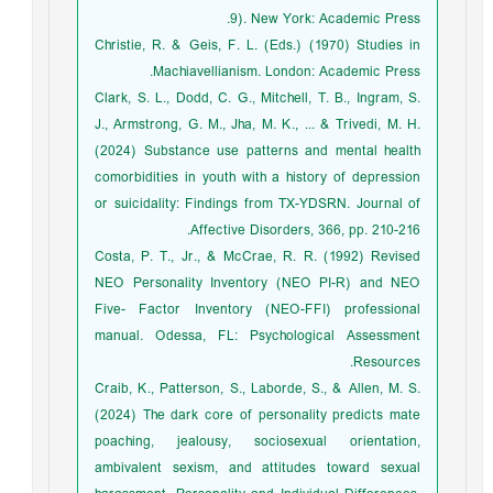
9). New York: Academic Press.
Christie, R. & Geis, F. L. (Eds.) (1970) Studies in
Machiavellianism. London: Academic Press.
Clark, S. L., Dodd, C. G., Mitchell, T. B., Ingram, S.
J., Armstrong, G. M., Jha, M. K., ... & Trivedi, M. H.
(2024) Substance use patterns and mental health
comorbidities in youth with a history of depression
or suicidality: Findings from TX-YDSRN. Journal of
Affective Disorders, 366, pp. 210-216.
Costa, P. T., Jr., & McCrae, R. R. (1992) Revised
NEO Personality Inventory (NEO PI-R) and NEO
Five- Factor Inventory (NEO-FFI) professional
manual. Odessa, FL: Psychological Assessment
Resources.
Craib, K., Patterson, S., Laborde, S., & Allen, M. S.
(2024) The dark core of personality predicts mate
poaching, jealousy, sociosexual orientation,
ambivalent sexism, and attitudes toward sexual