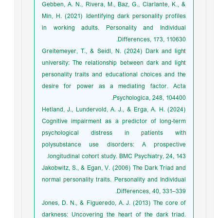
Gebben, A. N., Rivera, M., Baz, G., Ciarlante, K., &
Min, H. (2021) Identifying dark personality profiles
in working adults. Personality and Individual
Differences, 173, 110630.
Greitemeyer, T., & Seidl, N. (2024) Dark and light
university: The relationship between dark and light
personality traits and educational choices and the
desire for power as a mediating factor. Acta
Psychologica, 248, 104400.
Hetland, J., Lundervold, A. J., & Erga, A. H. (2024)
Cognitive impairment as a predictor of long-term
psychological distress in patients with
polysubstance use disorders: A prospective
longitudinal cohort study. BMC Psychiatry, 24, 143.
Jakobwitz, S., & Egan, V. (2006) The Dark Triad and
normal personality traits. Personality and Individual
Differences, 40, 331–339.
Jones, D. N., & Figueredo, A. J. (2013) The core of
darkness: Uncovering the heart of the dark triad.