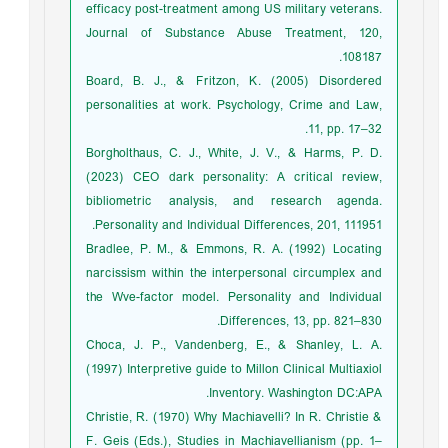
efficacy post-treatment among US military veterans.
Journal of Substance Abuse Treatment, 120,
108187.
Board, B. J., & Fritzon, K. (2005) Disordered
personalities at work. Psychology, Crime and Law,
11, pp. 17–32.
Borgholthaus, C. J., White, J. V., & Harms, P. D.
(2023) CEO dark personality: A critical review,
bibliometric analysis, and research agenda.
Personality and Individual Differences, 201, 111951.
Bradlee, P. M., & Emmons, R. A. (1992) Locating
narcissism within the interpersonal circumplex and
the Wve-factor model. Personality and Individual
Differences, 13, pp. 821–830.
Choca, J. P., Vandenberg, E., & Shanley, L. A.
(1997) Interpretive guide to Millon Clinical Multiaxiol
Inventory. Washington DC:APA.
Christie, R. (1970) Why Machiavelli? In R. Christie &
F. Geis (Eds.), Studies in Machiavellianism (pp. 1–