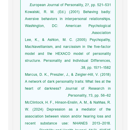
European Journal of Personality, 27, pp. 521–531.
Kowalski, R. M. (Ed.) (2001) Behaving badly:
Aversive behaviors in interpersonal relationships.
Washington, DC: American Psychological
Association.
Lee, K., & Ashton, M. C. (2005) Psychopathy,
Machiavellianism, and narcissism in the five-factor
model and the HEXACO model of personality
structure. Personality and Individual Differences,
38, pp. 1571–1582.
Marcus, D. K., Preszler, J., & Zeigler-Hill, V. (2018)
A network of dark personality traits: What lies at the
heart of darkness? Journal of Research in
Personality, 73, pp. 56–62.
McClintock, H. F., Hinson-Enslin, A. M., & Nahhas, R.
W. (2024) Depression as a mediator of the
association between vision and/or hearing loss and
recent substance use: NHANES 2013–2018.