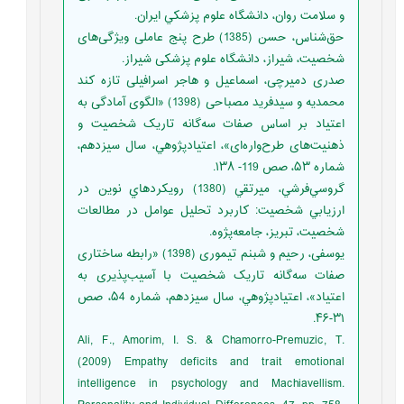
و سلامت روان، دانشگاه علوم پزشکي ايران.
حق‌شناس، حسن (1385) طرح پنج عاملی ویژگی‌های
شخصیت، شیراز، دانشگاه علوم پزشکی شیراز.
صدری دمیرچی، اسماعیل و هاجر اسرافیلی تازه کند
محمدیه و سیدفرید مصباحی (1398) «الگوی آمادگی به
اعتیاد بر اساس صفات سه‌گانه تاریک شخصیت و
ذهنیت‌های طرح‌واره‌ای»، اعتيادپژوهي، سال سیزدهم،
شماره ۵۳، صص 119- ۱۳۸.
گروسي‌فرشي، ميرتقي (1380) رويکردهاي نوين در
ارزيابي شخصيت: کاربرد تحليل عوامل در مطالعات
شخصيت، تبريز، جامعه‌پژوه.
یوسفی، رحیم و شبنم تیموری (1398) «رابطه ساختاری
صفات سه‌گانه تاریک شخصیت با آسیب‌پذیری به
اعتیاد»، اعتيادپژوهي، سال سیزدهم، شماره ۵4، صص
۳۱-۴۶.
Ali, F., Amorim, I. S. & Chamorro-Premuzic, T.
(2009) Empathy deficits and trait emotional
intelligence in psychology and Machiavellism.