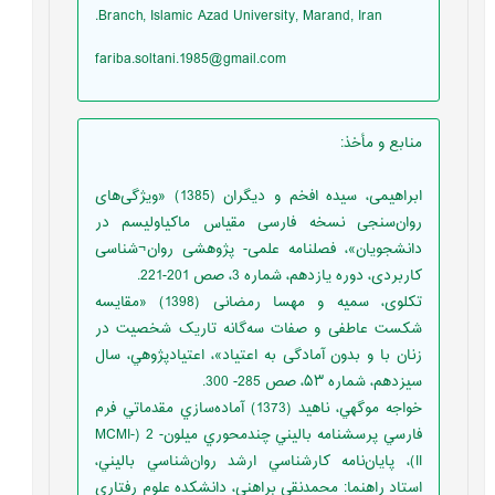
Branch, Islamic Azad University, Marand, Iran.
fariba.soltani.1985@gmail.com
منابع و مأخذ
:
ابراهیمی، سیده افخم و دیگران (1385) «ویژگی‌های
روان‌سنجی نسخه فارسی مقیاس ماکیاولیسم در
دانشجویان»، فصلنامه علمی- پژوهشی روان¬شناسی
کاربردی، دوره یازدهم، شماره 3، صص 201-221.
تکلوی، سمیه و مهسا رمضانی (1398) «مقایسه
شکست عاطفی و صفات سه‌گانه تاریک شخصیت در
زنان با و بدون آمادگی به اعتیاد»، اعتيادپژوهي، سال
سیزدهم، شماره ۵۳، صص 285- 300.
خواجه موگهي، ناهيد (1373) آماده‌سازي مقدماتي فرم
فارسي پرسشنامه باليني چندمحوري ميلون- 2 (MCMI-
II)، پايان‌نامه کارشناسي ارشد روان‌شناسي باليني،
استاد راهنما: محمدنقی براهنی، دانشکده علوم رفتاری