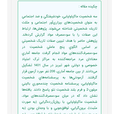
چکیده مقاله
:
سه شخصيت ماکياوليايي، خودشيفتگي و ضد اجتماعي
به ‌عنوان شخصیت‌های بیزاری‌آور اجتماعی و مثلث
تاريك شخصيتي شناخته مي‌شوند. پژوهش‌ها، ارتباط
این صفات را با سوءمصرف مواد گزارش کرده‌اند.
پژوهش حاضر با هدف تبیین صفات تاريک شخصيتي
بر اساس الگوي پنج عاملي شخصيت در
سوءمصرف‌کننده‌های مواد انجام گرفت. جامعه آماري
معتادان مرد مراجعه‌کننده به مراکز ترک اعتیاد
خصوصی و دولتی شهر تبریز در سال 1401 تشکیل
می‌دادند. از بین جامعه آماری، 206 نفر مورد آزمون قرار
گرفتند. آزمودني‌ها به پرسشنامه‌هاي شخصيت
ماکياوليايي، پرسشنامه شخصيت چند‌محوري باليني
ميلون-2 و فرم بلند شخصيت نئو پاسخ دادند. یافته‌ها
نشان داد که در میان سوءمصرف‌کننده‌های مواد،
شخصيت ماکياوليايي با روان‌آزرده‌گرايي (به‌ صورت
مثبت)، برون‌گرايي، توافق‌جويي و با وجدان بودن (به‌