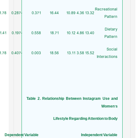
Recreational
1.78
-0.287
0.371
16.44
10.89
4.36
13.32
Pattern
Dietary
1.41
-0.197
0.558
18.71
10.12
4.86
13.40
Pattern
Social
1.78
-0.407
0.003
18.56
13.11
3.58
15.52
Interactions
Table 2. Relationship Between Instagram Use and
Women’s
Lifestyle Regarding Attention to Body
t
Dependent Variable
Independent Variable