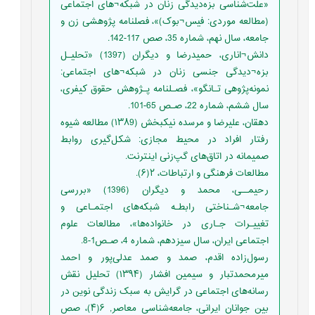
«علت‌شناسی بزه‌دیدگی زنان در شبکه¬های اجتماعی
(مطالعه موردی: فیس¬بوک)»، فصلنامه پژوهشی زن و
جامعه، سال نهم، شماره 35، صص 117-142.
دانش¬اناری، حمیدرضا و دیگران (1397) «تحلیـل
بزه¬دیدگی جنسی زنان در شبکه¬های اجتماعی:
نمونه‌پژوهی تـانگو»، فصـلنامه پـژوهش حقوق کیفری،
سال ششم، شماره 22، صـص 65-101.
دهقان، علیرضا و مرسده نیکبخش (۱۳۸9) مطالعه شیوه
رفتار افراد در محیط مجازی: شکل‌گیری روابط
صمیمانه در اتاق‌های گپ‌زنی اینترنت.
مطالعات فرهنگی و ارتباطات، ۲(۶).
رحیمــی، محمد و دیگران (1396) «بررسی
جامعه¬شـناختی رابطـه شبکه‌های اجتمـاعی و
تغییـرات جـاری در خانواده‌ها»، مطالعات علوم
اجتماعی ایران، سال سیزدهم، شماره 4، صـص1-8.
رسول‌زاده اقدم، صمد و صمد عدلی‌پور و احمد
میر‌محمد‌تبار و سیمین افشار (۱۳۹۴) تحلیل نقش
رسانه‌های اجتماعی در گرایش به سبک زندگی نوین در
بین جوانان ایرانی، جامعه‌شناسی معاصر, ۶(۴)، صص