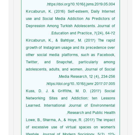
https://doi.org/10.1016/j.jsms.2019.05.004.
Kırcaburun, K. (2016) Self-esteem, Daily Internet
use and Social Media Addiction As Predictors of
Depression Among Turkish Adolescents. Journal of
Education and Practice, 7(24), 64-72.
Kircaburun, K., & Bahtiyar, M. (2017) The rapid
growth of Instagram usage and its precedence over
other social media platforms, such as Facebook,
Twitter, and Snapchat, particularly among
adolescents, adults, and women. Journal of Social
Media Research, 12 (4), 234-256.
https://doi.org/10..1016/j.jsmr.2017.07.005.
Kuss, D. J. & Griffiths, M. D. (2017) Social
Networking Sites and Addiction: ten Lessons
Learned. International Journal of Environmental
Research and Public Health.
Lowe, B., Sharma, A., & Hoye, R. (2017) The impact
of excessive use of virtual spaces on women's
lifestyle. Journal of Modern Sociology, 5(2), 123-