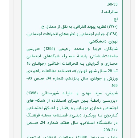
33-60.
ساترلند، ا.
اچ.
(۱۹۷۰) نظریه پیوند افتراقی، به نقل از ممتاز، ح.
(۱۳۸۱)، جرایم اجتماعی و نظریه‌های انحرافات اجتماعی،
تهران، دانشگاهی.
شایگان، فریبا و محمد رحیمی (1395) «بررسی
جامعه¬شـناختی رابطـۀ مصـرف شبکه‌های اجتماعی
مجـازی و گـرایش بـه انحرافـات اخلاقـی (جوانـان 15
تـا 29 سـال شـهر تهـران)»، فصلنامه مطالعات راهبردی
ورزش و جوانان، سال پانزدهم، شماره 34، صـص 93-
169.
شریفی، سید مهدی و عقیلـه شهرستانی (1396)
«بررسـی رابطـۀ بـین میـزان اسـتفاده از شبکه¬های
اجتماعی مجازی موبـایلی و رفتـار و اخـلاق اجتمـاعی
کـاربران بـا رویکـرد دینـی»، فصـلنامه مجلـه فرهنـگ
در دانشـگاه اسـلامی، سال هفتم، شماره 24، صــص
277-298.
عاملی، سیدرضا (1388) مطالعات انتقادی استعمار