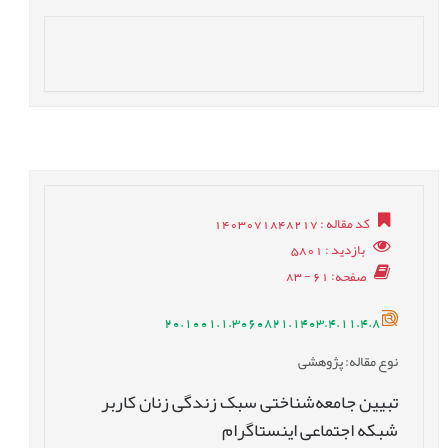
کد مقاله
: 1403071848217
بازدید
: 5801
صفحه
: 61 - 83
20.1001.1.3060821.1403.4.11.4.8
نوع مقاله
: پژوهشی
تبیین جامعه‌شناختی سبک زندگی زنان کاربر
شبکه اجتماعی اینستاگرام