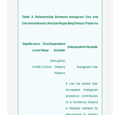
Table 4. Relationship Between Instagram Use and
Unconventional Lifestyle Regarding Dietary Patterns
Significance
Test
Dependent
Independent Variable
Level
Value
Variable
Disruption
0.048
0.233
in Dietary
Instagram Use
Pattern
It can be stated that
increased Instagram
presence contributes
to a tendency toward
a lifestyle marked by
disruptions in dietary