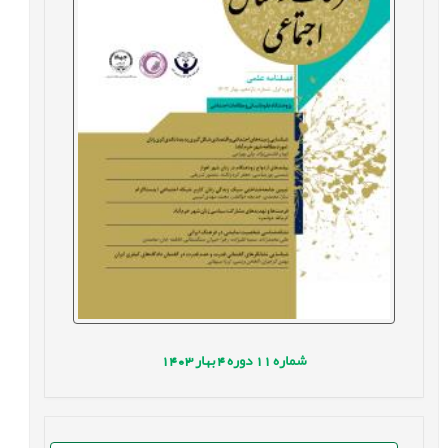
شماره
11
دوره
4
بهار
1403