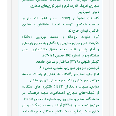
مجازی آمریکا: قدرت نرم و امپراتوری‌های مجازی.
تهران، امیرکبیر.
کاسـتلز، امانوئـل (1382) عصـر اطلاعـات: ظهـور
جامعـه شبکه‌ای، ترجمـه احمـد علیقلیان و افشین
خاکباز، تهران، طرح نو.
کرد علیوند، روحاله و محمد میرزایی (1397)
«گونه‌شناسی جرایم سایبری با نگاهی به جرایم رایانه‌ای
و آمار پلیس فتا»، مجله حقوق دادگستری، سال
هشتادودوم، شماره 102، صـص 191-207.
گیدنز، آنتونی (۱۳۷۸) ساختار و سامان جامعه.
ترجمه‌ی منوچهر صبوری، نشرنی، صص ۶۰۱.
لیتل‌جان، استیفن (۱۳۸۴) نظریه‌های ارتباطات، ترجمه
مرتضی نوربخش و اکبر میرحسینی، تهران، جنگل.
مرادی، شـهاب و دیگران (1393) «انگیزه¬های استفاده
از شبکه¬های مجازی اجتماعی»، مجله فرهنـگ در
دانشـگاه اسلامی، سال چهارم، شماره 1، صـص 95-117.
مهدی‌زاده، حسین (۱۳۹۰) آینده و سبک زندگی: تبدیل
شدن سبک زندگی به یک دانش مستقل، سوره اندیشه،