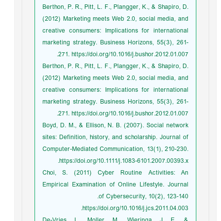
Berthon, P. R., Pitt, L. F., Plangger, K., & Shapiro, D.
(2012) Marketing meets Web 2.0, social media, and
creative consumers: Implications for international
marketing strategy. Business Horizons, 55(3), 261-
271. https://doi.org/10.1016/j.bushor.2012.01.007.
Berthon, P. R., Pitt, L. F., Plangger, K., & Shapiro, D.
(2012) Marketing meets Web 2.0, social media, and
creative consumers: Implications for international
marketing strategy. Business Horizons, 55(3), 261-
271. https://doi.org/10.1016/j.bushor.2012.01.007.
Boyd, D. M., & Ellison, N. B. (2007). Social network
sites: Definition, history, and scholarship. Journal of
Computer-Mediated Communication, 13(1), 210-230.
https://doi.org/10.1111/j.1083-6101.2007.00393.x.
Choi, S. (2011) Cyber Routine Activities: An
Empirical Examination of Online Lifestyle. Journal
of Cybersecurity, 10(2), 123-140.
https://doi.org/10.1016/j.jcs.2011.04.003.
De-Vries, L., Moller, M., Wieringa, J. E., &