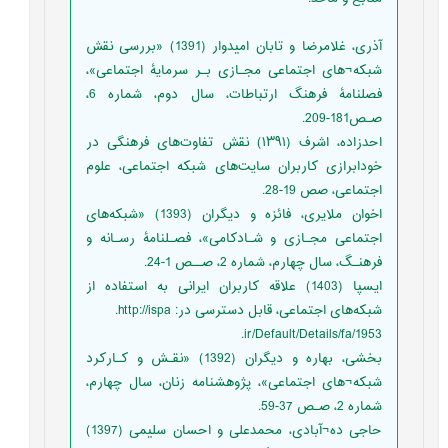
آذری، غلامرضا و تابان امیدوار (1391) «بررسی نقش
شبکه¬های اجتماعی مجـازی بـر سرمایۀ اجتماعی»،
فصلنامۀ فرهنگ ارتباطات، سال دوم، شماره 6،
صـص181-209.
احدزاده، اشرف (۱۳۹۱) نقش تفاوت‌های فرهنگی در
خودابرازی کاربران سایت‌های شبکه اجتماعی، علوم
اجتماعی، صص 19-28.
اخوان ملایری، فائزه و دیگران (1393) «شبکه‌های
اجتماعی مجـازی و شـادکامی»، فصـلنامۀ رسـانه و
فرهنـگ، سال چهارم، شماره 2، صــص 1-24.
ایسپا (1403) علاقه کاربران ایرانی به استفاده از
شبکه‌های اجتماعی، قابل دسترسی در: http://ispa.
ir/Default/Details/fa/1953.
بخشی، بهاره و دیگران (1392) «نقـش و کـارکرد
شبکه¬های اجتماعی»، پژوهشنامه زنان، سال چهارم،
شماره 2، صـص 37-59.
حاجی ده¬آبادی، محمدعلی و احسان سلیمی (1397)