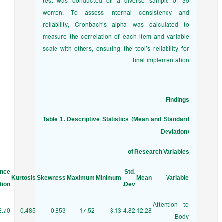
test was conducted on a diverse sample of 35
women. To assess internal consistency and
reliability, Cronbach’s alpha was calculated to
measure the correlation of each item and variable
scale with others, ensuring the tool’s reliability for
final implementation.
Findings
Table 1. Descriptive Statistics (Mean and Standard
Deviation)
of Research Variables
iance
Std.
Kurtosis
Skewness
Maximum
Minimum
Mean
Variable
lation
Dev.
Attention to
2.70
0.485
0.853
17.52
8.13
4.82
12.28
Body