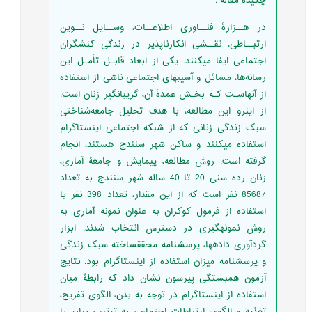
چکیده مقاله
:
در هــزارۀ فنــاوری اطلاعــات، وســایل نــوین
ارتبــاطی، نقــشی انکارناپذیر در زندگی کنشگران
اجتماعی ایفا می­کنند. یکی از ابعاد قابـل تأمـل این
رسانه‌ها، مسائل و آسیب­های اجتماعی ناشی از استفاده
از آنهاسـت کـه بخـش عمدۀ آن، گریبانگیر زنان است.
از این­رو این مطالعه، با هدف تحلیل جامعه‌شناختی
سبک ­زندگی زنانی که از شبکه ­اجتماعی اینستاگرام
استفاده می­کنند و ساکن شهر سنندج هستند، انجام
گرفته است. روش مطالعه، پیمایش و جامعۀ آماری،
زنان رده سنی 20 تا 40 ساله شهر سنندج به تعداد
85687 نفر است که از این مقدار، تعداد 398 نفر با
استفاده از فرمول کوکران به عنوان نمونه آماری به
روش نمونه­گیری در دسترس انتخاب شدند. ابزار
گردآوری داده­ها، پرسشنامه محقق­ساخته سبک زندگی
و پرسشنامه میزان استفاده از اینستاگرام بود. نتایج
آزمون همبستگی پیرسون نشان داد که رابطۀ میان
استفاده از اینستاگرام در توجه به بدن، الگوی تفریح،
تغذیه و الگوی ارتباطات اجتماعی به ترتیب برابر با