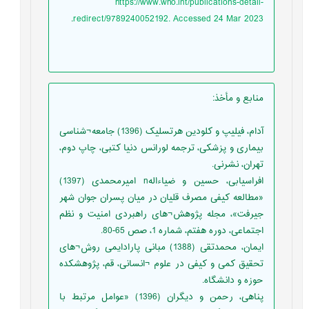
https://www.who.int/publications-detail-
.
redirect/9789240052192. Accessed 24 Mar 2023
منابع و مأخذ
:
آدام، فیلیپ و کلودین هرتسلیک (1396) جامعه¬شناسی
بیماری و پزشکی، ترجمه لورانس دنیا کتبی، چاپ دوم،
تهران، نشرنی.
افراسیابی، حسین و ضیاءالهn امیرمحمدی (1397)
«مطالعه کیفی مصرف قلیان در میان پسران جوان شهر
جیرفت»، مجله پژوهش¬های راهبردی امنیت و نظم
اجتماعی، دوره هفتم، شماره 1، صص 65-80.
ایمان، محمدتقی (1388) مبانی پارادایمی روش¬های
تحقیق کمی و کیفی در علوم ¬انسانی، قم، پژوهشکده
حوزه و دانشگاه.
پناهی، رحمن و دیگران (1396) «عوامل مرتبط با