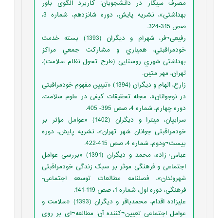
مصرف سیگار در دانشجویان: کاربرد الگوی باور
بهداشتی»، نشریه پایش، دوره شانزدهم، شماره 3،
صص 315-324.
رفیعی¬فر، شهرام و دیگران (1393) بسته خدمت
خودمراقبتي، همياري و مشاركت جمعي مراكز
بهداشتي شهري روستايي (طرح تحول نظام سلامت)،
تهران، مهر متین.
زارع، الهام و دیگران (1394) «تبیین مفهوم خودمراقبتی
در نوجوانان»، مجله تحقیقات کیفی در علوم سلامت،
دوره چهارم، شماره 4، صص 395- 405.
سرابیان، میترا و دیگران (1402) «عوامل مؤثر بر
خودمراقبتی جوانان شهر تهران»، نشریه پایش، دوره
بیست¬ودوم، شماره 4، صص 415-422.
عباس¬زاده، محمد و دیگران (1391) «بررسی عوامل
اجتماعی و فرهنگی موثر بر سبک زندگی خودمراقبتی
شهروندان»، فصلنامه مطالعات توسعه اجتماعی-
فرهنگی، دوره اول، شماره 1، صص 119-141.
علیزاده‌ اقدام، محمدباقر و دیگران (1393) «سلامت و
عوامل اجتماعی تعیین¬کننده آن: مطالعه¬ای بر روی