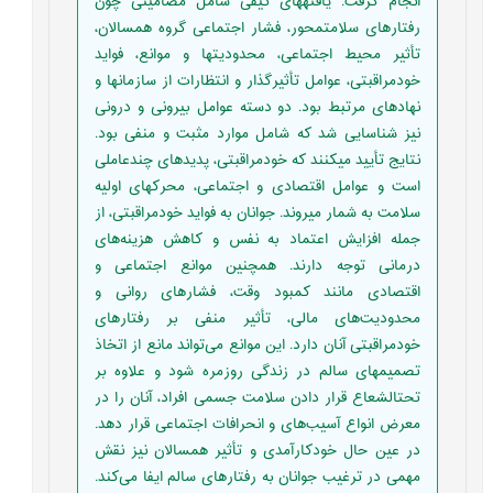
انجام گرفت. یافته­های کیفی شامل مضامینی چون
رفتارهای سلامت­محور، فشار اجتماعی گروه همسالان،
تأثیر محیط اجتماعی، محدودیت­ها و موانع، فواید
خودمراقبتی، عوامل تأثیرگذار و انتظارات از سازمان­ها و
نهادهای مرتبط بود. دو دسته عوامل بیرونی و درونی
نیز شناسایی شد که شامل موارد مثبت و منفی بود.
نتایج تأیید می­کنند که خودمراقبتی، پدیده­ای چندعاملی
است و عوامل اقتصادی و اجتماعی، محرک­های اولیه
سلامت به شمار می­روند. جوانان به فواید خودمراقبتی، از
جمله افزایش اعتماد به نفس و کاهش هزینه‌های
درمانی توجه دارند. همچنین موانع اجتماعی و
اقتصادی مانند کمبود وقت، فشارهای روانی و
محدودیت‌های مالی، تأثیر منفی بر رفتارهای
خودمراقبتی آنان دارد. این موانع می‌تواند مانع از اتخاذ
تصمیم­های سالم در زندگی روزمره شود و علاوه بر
تحت­الشعاع قرار دادن سلامت جسمی افراد، آنان را در
معرض انواع آسیب‌های و انحرافات اجتماعی قرار دهد.
در عین حال خودکارآمدی و تأثیر همسالان نیز نقش
مهمی در ترغیب جوانان به رفتارهای سالم ایفا می‌کند.