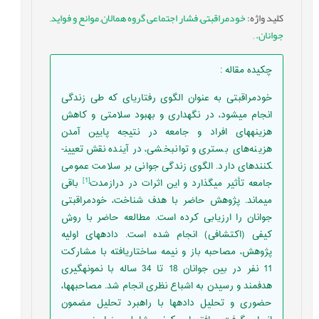
کلید واژه
:
خودمراقبتی
,
فشار اجتماعی گروه همالان
,
موانع و فواید
,
جوانان.
,
چکیده مقاله
:
خودمراقبتی به عنوان الگوی رفتاری­ای که طی زندگی
انجام می­شود، در نگهداری و بهبود سلامتی و کاهش
هزینه­های افراد و جامعه در نتیجه پایین آمدن
هزینه‌های بستری و توانبخشی، در آینده نقش تعیین­
کننده­ای دارد. الگوی زندگی جوانی بر سلامت عمومی
[1]
جامعه تأثیر می­گذارد و این اثرات در درازمدت
باقی
می­ماند. پژوهش حاضر با هدف شناخت، خودمراقبتی
جوانان را ارزیابی کرده است. مطالعه حاضر با روش
کیفی (اکتشافی) انجام شده است. داده­های اولیه
پژوهش، مصاحبه باز و نیمه ساختاریافته با مشارکت
11 نفر در بین جوانان 18 تا 34 ساله با نمونه­گیری
هدفمند و رسیدن به اشباع نظری انجام شد. مصاحبه­ها،
حضوری و تحلیل داده­ها با راهبرد تحلیل مضمون