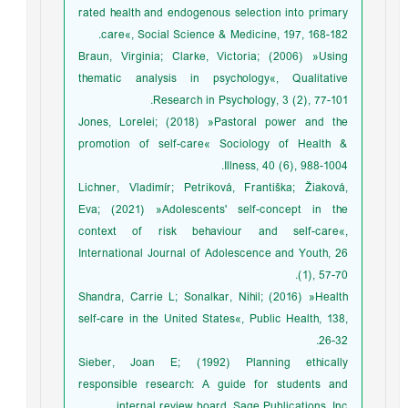
rated health and endogenous selection into primary
care«, Social Science & Medicine, 197, 168-182.
Braun, Virginia; Clarke, Victoria; (2006) »Using
thematic analysis in psychology«, Qualitative
Research in Psychology, 3 (2), 77-101.
Jones, Lorelei; (2018) »Pastoral power and the
promotion of self-care« Sociology of Health &
Illness, 40 (6), 988-1004.
Lichner, Vladimír; Petriková, Františka; Žiaková,
Eva; (2021) »Adolescents' self-concept in the
context of risk behaviour and self-care«,
International Journal of Adolescence and Youth, 26
(1), 57-70.
Shandra, Carrie L; Sonalkar, Nihil; (2016) »Health
self-care in the United States«, Public Health, 138,
26-32.
Sieber, Joan E; (1992) Planning ethically
responsible research: A guide for students and
internal review board, Sage Publications, Inc.