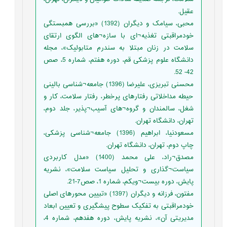
عقیل.
محبی، سیامک و دیگران (1392) «بررسی همبستگی
خودمراقبتی تغذیه¬ای با سازه¬های الگوی ارتقای
سلامت در زنان مبتلا به سندرم متابولیک»، مجله
دانشگاه علوم پزشکی قم، دوره هفتم، شماره 5، صص
42- 52.
محسنی تبریزی، علیرضا (1396) جامعه¬شناسی بالینی
حیطه مداخلاتی رفتارهای پرخطر، رفتار سلامت، کار و
شغل، سالمندان و گروه¬های آسیب¬پذیر، جلد دوم،
تهران، دانشگاه تهران.
مسعودنیا، ابراهیم (1396) جامعه¬شناسی پزشکی،
چاپ دوم، تهران، دانشگاه تهران.
مصدق¬راد، علی محمد (1400) «مدل کاربردی
سیاست¬گذاری و تحلیل سیاست سلامت»، نشریه
پایش، دوره بیست¬ویکم، شماره 1، صص7-21.
مفتون، فرزانه و دیگران (1397) «تبیین محورهای اصلی
خودمراقبتی به تفکیک سطوح پیشگیری و تعیین ابعاد
مدیریتی آن»، نشریه پایش، دوره هفدهم، شماره 4،