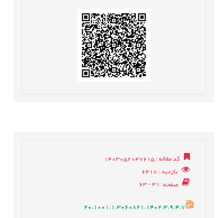
کد مقاله
: 1403052047615
بازدید
: 6418
صفحه
: 31 - 63
20.1001.1.3060821.1402.3.9.4.7