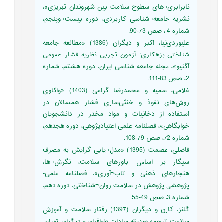
نابرابری¬های سطوح سلامت بین شهروندان تبریزی»،
نشریه جامعه¬شناسی کاربردی، دوره بیست¬وپنجم،
شماره 4 ، صص 73-90.
علیوردی‌نیا، اکبر و دیگران (1386) «مطالعه جامعه
شناختی بزهکاری: آزمون تجربی نظریه فشار عمومی
آگنیو»، مجله جامعه شناسی ایران، دوره هشتم، شماره
2، صص 83-111.
غلامی، سمیه و محمدرضا گرامی (1403) «واکاوی
روش‌های نفوذ و خنثی‌سازی فشار همسالان در
استفاده از دخانیات و مواد مخدر در دانشجویان
خوابگاهی»، فصلنامه علمی اعتیادپژوهی، دوره هجدهم،
شماره 72، صص 79-108.
فاضلی، عصمت (1395) «مدل¬یابی گرایش به مصرف
سیگار بر اساس باورهای سلامت، نگرش¬ها،
هنجارهای ذهنی و تاب¬آوری»، فصلنامه علمی-
پژوهشی پژوهش در سلامت روان¬شناختی، دوره دهم،
شماره 3، صص 49-55.
گلنز، کارن و دیگران (1397) رفتار سلامت و آموزش
سلامت، ترجمه صدیقه سادات طوافیان و دیگران، تهران،