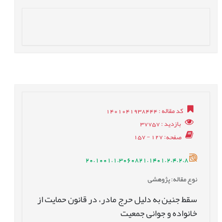
کد مقاله
: 1401041938444
بازدید
: 37757
صفحه
: 127 - 157
20.1001.1.3060821.1401.2.4.2.8
نوع مقاله
: پژوهشی
سقط جنین به ‏دلیل حرج مادر، در قانون حمایت از
خانواده و جوانی جمعیت