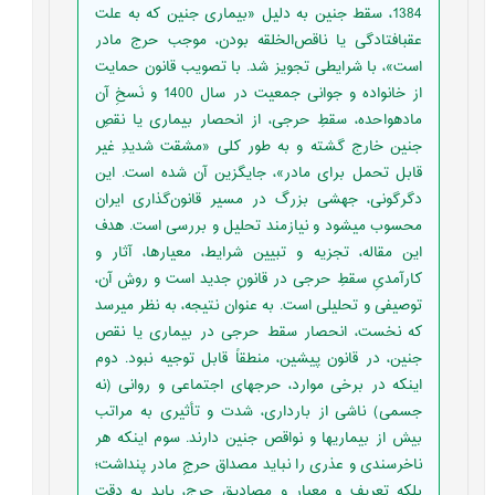
1384، سقط جنین به ‏دلیل «بیماری جنین که به علت
عقب‏افتادگی یا ناقص‌الخلقه بودن، موجب حرج مادر
است»، با شرایطی تجویز شد. با تصویب قانون حمایت
از خانواده و جوانی جمعیت در سال 1400 و نَسخِ آن
ماده‏واحده، سقطِ حرجی، از انحصار بیماری یا نقصِ
جنین خارج گشته و به ‏طور کلی «مشقت‏ شدیدِ غیر
قابل تحمل برای مادر»، جایگزین آن شده است. این
دگرگونی، جهشی بزرگ در مسیر قانون‌گذاری ایران
محسوب می‏شود و نیازمند تحلیل و بررسی است. هدف
این مقاله، تجزیه و تبیین شرایط، معیارها، آثار و
کارآمدیِ سقطِ حرجی در قانونِ جدید است و روش آن،
توصیفی و تحلیلی است. به عنوان نتیجه، به ‏نظر می‏رسد
که نخست، انحصار سقط حرجی در بیماری یا نقص
جنین، در قانون پیشین، منطقاً قابل توجیه نبود. دوم
اینکه در برخی موارد، حرج‏های اجتماعی و روانی (نه
جسمی) ناشی از بارداری، شدت و تأثیری به‏ مراتب
بیش از بیماری‏ها و نواقص جنین دارند. سوم اینکه هر
ناخرسندی و عذری را نباید مصداق حرجِ مادر پنداشت؛
بلکه تعریف و معیار و مصادیق حرج، باید به ‏دقت