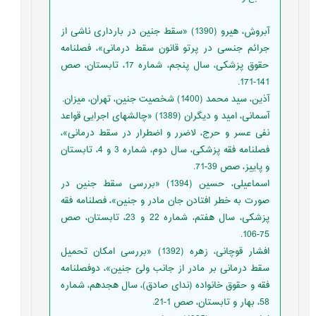
آبروش، هیرو (1390) «سقط جنین در بارداری ناشی از
جرائم جنسی در پرتو قانون سقط درمانی»، فصلنامه
حقوق پزشکی، سال پنجم، شماره 17، تابستان، صص
141-171.
آذین، سید محمد (1400) شخصیت جنین، تهران، میزان.
آسمانی، امید و دیگران (1389) «چالش‏های اجرایی قواعد
نفی عسر و حرج، لاضرر و اضطرار در سقط درمانی»،
فصلنامه فقه پزشکی، سال دوم، شماره 3 و 4، تابستان
و پاییز، صص 39-71.
اسماعیلی، حسین (1394) «بررسی سقط جنین در
صورت به خطر افتادن جان مادر و جنین»، فصلنامه فقه
پزشکی، سال هفتم، شماره 22 و 23، تابستان، صص
75-106.
افشار قوچانی، زهره (1392) «بررسی امکان تحمیل
سقط درمانی بر مادر از جانب ولیّ جنین»، دوفصلنامه
فقه و حقوق خانواده (ندای صادق)، سال هجدهم، شماره
58، بهار و تابستان، صص 1-21.