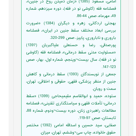
امامی، مسعود (1385) «زمان دمیدن روح در جنین»،
فصلنامه فقه (کاوشی نو در فقه)، دوره سیزدهم، شماره
49، مهرماه، صص 44-86.
بهجتی اردکانی، زهره و دیگران (1384) «ضرورت
بررسی ابعاد مختلف سقط جنین در ایران»، فصلنامه
باروری و ناباروری، پاییز، صص 299-320.
پورصدقی، رضا و حسنعلی علی‏اکبریان (1397)
«مسئولیت مدنی سقط درمانی»، فصلنامه فقه (کاوشی
نو در فقه)، سال بیست¬وپنجم، شماره اول، بهار، صص
123-147.
جمعی از نویسندگان (1393) سقط درمانی و کاهش
جنین از منظر پزشکی، فقهی، حقوقی و اخلاقی، تهران،
سمت و رویان.
ستوده، حمید و ابوالقاسم مقیمی‏حاجی (1399) «سقط
درمانی؛ تأملات فقهی و سیاست‏گذاری تقنینی»، فصلنامه
مطالعات راهبردی زنان، دوره بیست¬ودوم، شماره 88،
تابستان، صص 97-119.
صفایی، سید حسین و اسدالله امامی (1392) مختصر
حقوق خانواده، چاپ سی¬وششم، تهران، میزان.