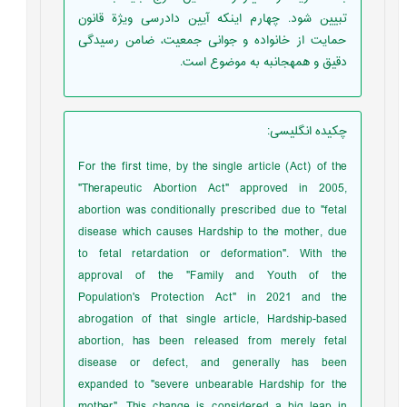
تبیین شود. چهارم اینکه آیین دادرسی ویژة قانون
حمایت از خانواده و جوانی جمعیت، ضامن رسیدگی
دقیق و همه‏جانبه به موضوع است.
چکیده انگلیسی
:
For the first time, by the single article (Act) of the
"Therapeutic Abortion Act" approved in 2005,
abortion was conditionally prescribed due to "fetal
disease which causes Hardship to the mother, due
to fetal retardation or deformation". With the
approval of the "Family and Youth of the
Population's Protection Act" in 2021 and the
abrogation of that single article, Hardship-based
abortion, has been released from merely fetal
disease or defect, and generally has been
expanded to "severe unbearable Hardship for the
mother". This change is considered a big leap in