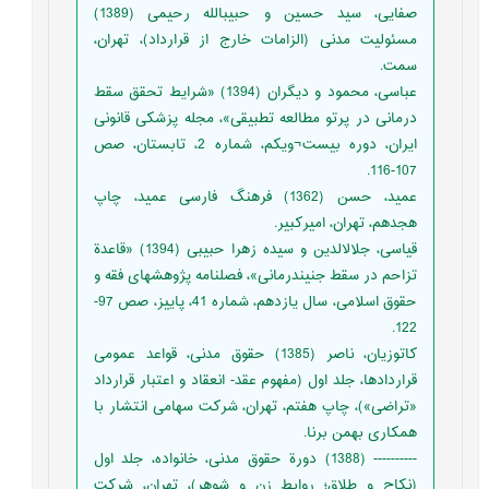
صفایی، سید حسین و حبیب‏الله رحیمی (1389)
مسئولیت مدنی (الزامات خارج از قرارداد)، تهران،
سمت.
عباسی، محمود و دیگران (1394) «شرایط تحقق سقط
درمانی در پرتو مطالعه تطبیقی»، مجله پزشکی قانونی
ایران، دوره بیست¬ویکم، شماره 2، تابستان، صص
107-116.
عمید، حسن (1362) فرهنگ فارسی عمید، چاپ
هجدهم، تهران، امیرکبیر.
قیاسی، جلال‏الدین و سیده زهرا حبیبی (1394) «قاعدة
تزاحم در سقط جنین‏درمانی»، فصلنامه پژوهش‏های فقه و
حقوق اسلامی، سال یازدهم، شماره 41، پاییز، صص 97-
122.
کاتوزیان، ناصر (1385) حقوق مدنی، قواعد عمومی
قراردادها، جلد اول (مفهوم عقد- انعقاد و اعتبار قرارداد
«تراضی»)، چاپ هفتم، تهران، شرکت سهامی انتشار با
همکاری بهمن برنا.
---------- (1388) دورة حقوق مدنی، خانواده، جلد اول
(نکاح و طلاق؛ روابط زن و شوهر)، تهران، شرکت