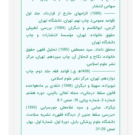
سهامی انتشار.
--------- (1389) الزام‏های خارج از قرارداد، جلد اول
(قواعد عمومی)، چاپ نهم، تهران، دانشگاه تهران.
گرجی، ابوالقاسم و دیگران (1384) بررسی تطبیقی
حقوق خانواده، تهران، مؤسسة انتشارات و چاپ
دانشگاه تهران.
محقق داماد، سید مصطفی (1385) تحلیل فقهی حقوق
خانواده، نکاح و انحلال آن، چاپ سیزدهم، تهران، مرکز
نشر علوم اسلامی.
------------------- (1406ﻫ. ق.) قواعد فقه، جلد دوم، چاپ
دوازدهم، تهران، مرکز نشر علوم اسلامی.
نبوی‏زاده، سهیلا و دیگران (1396) «نقدی بر ماده‎‏واحده
قانون سقط درمانی»، مجله تعالی بالینی، دوره هفتم،
شماره 3، شماره پیاپی 16، صص 1-8.
نیکزاد، عباس و سید غلامعلی جورسرایی (1393)
«بررسی سقط جنین از دیدگاه فقهی»، نشریه سلامت،
دانشگاه علوم پزشکی بابل، دورة اول، شمارة اول، بهار،
صص 29-37.