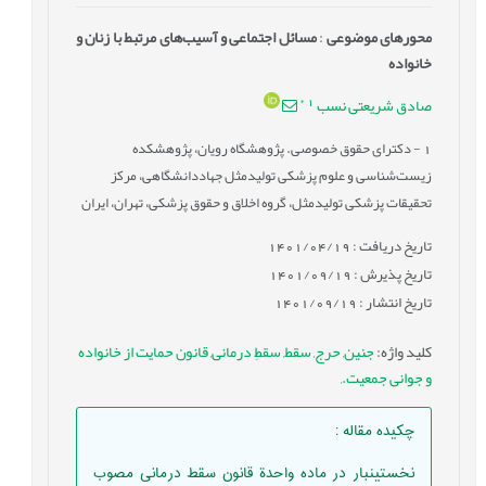
محورهای موضوعی
:
مسائل اجتماعی و آسیب‌های مرتبط با زنان و
خانواده
*
1
صادق شریعتی‏ نسب
1
- دکترای حقوق خصوصی. پژوهشگاه رویان، پژوهشکده
زیست‌شناسی و علوم پزشکی تولیدمثل جهاددانشگاهی، مرکز
تحقیقات پزشکی تولیدمثل، گروه اخلاق و حقوق پزشکی، تهران، ایران
تاریخ دریافت : 1401/04/19
تاریخ پذیرش : 1401/09/19
تاریخ انتشار : 1401/09/19
کلید واژه
:
جنین
,
حرج
,
سقط
,
سقطِ درمانی
,
قانون حمایت از خانواده
و جوانی جمعیت.
,
چکیده مقاله
:
نخستین‏بار در ماده ‏واحدة قانون سقط درمانی مصوب