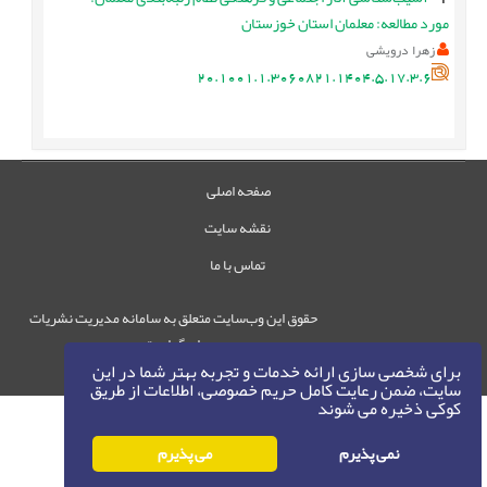
مورد مطالعه: معلمان استان خوزستان
زهرا درویشی
20.1001.1.3060821.1404.5.17.3.6
صفحه اصلی
نقشه سایت
تماس با ما
حقوق این وب‌سایت متعلق به سامانه مدیریت نشریات
رایمگ است.
برای شخصی سازی ارائه خدمات و تجربه بهتر شما در این
حق نشر
1405-1396
©
سایت، ضمن رعایت کامل حریم خصوصی، اطلاعات از طریق
کوکی ذخیره می شوند
نمی پذیرم
می پذیرم