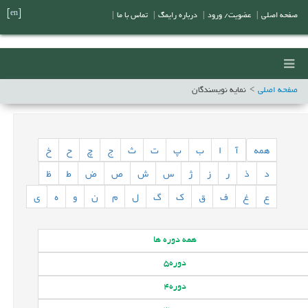
[en]
صفحه اصلی
|
عضویت/ ورود
|
درباره رایمگ
|
تماس با ما
|
صفحه اصلی
نمایه نویسندگان
همه
آ
ا
ب
پ
ت
ث
ج
چ
ح
خ
د
ذ
ر
ز
ژ
س
ش
ص
ض
ط
ظ
ع
غ
ف
ق
ک
گ
ل
م
ن
و
ه
ی
همه
دوره ها
دوره
5
دوره
4