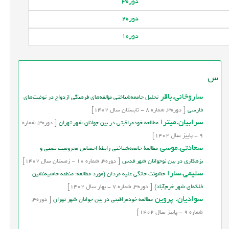
دوره
3
دوره
2
دوره
1
س
ساروخانی.باقر
تحلیل جامعه‌شناختی مؤلفه‌های فرهنگی ازدواج در توئیت‌های
فارسی
[
دوره
3,
شماره
8
-
تابستان
سال
1402]
سرابیان.میترا
مطالعه خودمراقبتی در بین جوانان شهر تهران
[
دوره
3,
شماره
9
-
پاییز
سال
1402]
سعادتی.موسی
مطالعۀ جامعه‌شناختی رابطۀ احساس محروميت نسبي و
بزهكاري در بین نوجوانان شهر قدس
[
دوره
3,
شماره
10
-
زمستان
سال
1402]
سلیمی.سارا
خشونت خانگی علیه مردان (مورد مطالعه: منطقه حاشیه‌نشین
فلکه‌ای شهر خرم‌آباد)
[
دوره
3,
شماره
7
-
بهار
سال
1402]
سوادیان. پروین
مطالعه خودمراقبتی در بین جوانان شهر تهران
[
دوره
3,
شماره
9
-
پاییز
سال
1402]