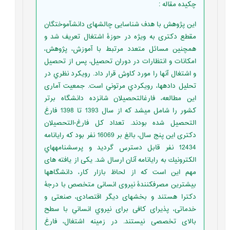
چکیده مقاله
:
این پژوهش با هدف شناسایی چالش‏های دانش‏آموختگان
مقطع دکتری به ویژه در حوزۀ اشتغال تعریف شد و
همچنین مسائل متعدد مرتبط با آموزش، پژوهش،
امکانات و انتظارات در دوران تحصیل، پس از تحصیل
و اشتغال آنها را مورد کاوش قرار داد. رويكرد نظري در
تحليل داده‏ها، رويكردي مرتوني است. جمعیت آماری
این مطالعه، فارغ‏التحصیلان شانزده دانشگاه برتر
کشور را شامل می‏شد که از سال 1393 تا 1398 فارغ‏
التحصیل شده بودند. تعداد کل فارغ-‏التحصیلان
دکتری این پنج سال، بالغ بر 16069 نفر بود که رایانامه
12434 نفر قابل دسترس گردید و پرسشنامه‏هاي
الكترونيك به رایانامه آنان ارسال شد. یکی از یافته های
مهم این است که از لحاظ بازار کار، دانشگاه‏ها
بیشترین مصرف‏کنندۀ‏ نیروی انسانی متخصص با درجۀ‏
دکترا هستند و بخش‏های دیگر اقتصادی، صنعتی و
خدماتی، پذیرای کافی برای نيروي انساني با سطح
بالای تخصصی نیستند. در زمینه اشتغال، فارغ