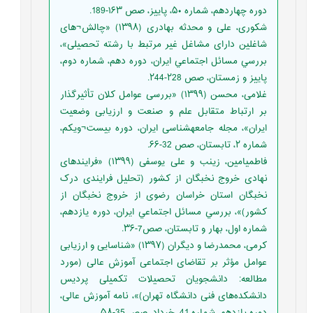
دوره چهاردهم، شماره ۵۰، پاییز، صص ۱۶۳-189.
شکوری، علی و محدثه بهادری (۱۳۹۸) «چالش¬های
شاغلین دارای مشاغل غیر مرتبط با رشته تحصیلی»،
بررسي مسائل اجتماعي ايران، دوره دهم، شماره دوم،
پايیز و زمستان، صص ۲28-۲44.
غلامی، محسن (۱۳۹۹) «بررسی عوامل کلان تأثیرگذار
بر ارتباط متقابل علم و صنعت و ارزیابی وضعیت
ایران»، مجله جامعه‏شناسی ایران، دوره بیست¬ویکم،
شماره ۲، تابستان، صص 32-۶۶.
فاطمی‏امین، زینب و علی یوسفی (۱۳۹۹) «فرایندهای
نهادی خروج نخبگان از کشور (تحلیل فرایندی درک
نخبگان استان خراسان رضوی از خروج نخبگان از
کشور)»، بررسي مسائل اجتماعي ايران، دوره يازدهم،
شماره اول، بهار و تابستان، صص7-۳۶.
کرمی، محمدرضا و دیگران (۱۳۹۷) «شناسایی و ارزیابی
عوامل مؤثر بر تقاضای اجتماعی آموزش عالی (مورد
مطالعه: دانشجویان تحصیلات تکمیلی پردیس
دانشکده‌های فنی دانشگاه تهران)»، نامه آموزش عالی،
دوره یازدهم، شماره 41، خرداد، صص 35-۵۸.