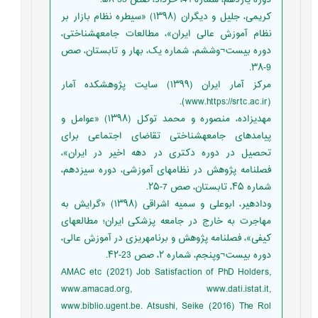
کریمی، جلیل و دیگران (۱۳۹۸) «سیطره نظام بازار بر
نظام آموزش عالی ایران»، مطالعات جامعه‏شناختی،
دوره بیست¬وششم، شماره یک، بهار و تابستان، صص
9-۳۸.
مرکز آمار ایران (۱۳۹۹) سایت پژوهشکده آمار
(www.https://srtc.ac.ir).
مهدی‏زاده، منصوره و محمد توکل (۱۳۹۸) «عوامل و
پیامدهای جامعه‏شناختی تقاضای اجتماعی برای
تحصیل در دوره دکتری در دهه اخیر در ایران»،
فصلنامه پژوهش در نظام‏های آموزشی، دوره سیزدهم،
شماره ۴۵، تابستان، صص 7-۲۵.
ودادهیر، ابوعلی و سمیه اشراقی (۱۳۹۸) «گرایش به
مهاجرت به خارج در جامعه پزشکی ایران؛ مطالعه‏ای
کیفی»، فصلنامه پژوهش و برنامه‏ریزی در آموزش عالی،
دوره بیست¬وپنجم، شماره ۲، صص 23-۴۲.
AMAC etc (2021) Job Satisfaction of PhD Holders,
www.amacad.org, www.dati.istat.it,
www.biblio.ugent.be. Atsushi, Seike (2016) The Rol