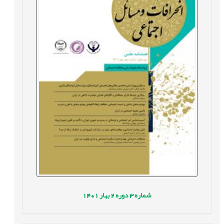
شماره
3
دوره
2
بهار
1401