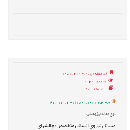
کد مقاله
: 1401021936905
بازدید
: 9139
صفحه
: 1 - 40
20.1001.1.3060821.1401.2.3.3.7
نوع مقاله
: پژوهشی
مسائل نیروی انسانی متخصص؛ چالش‏های