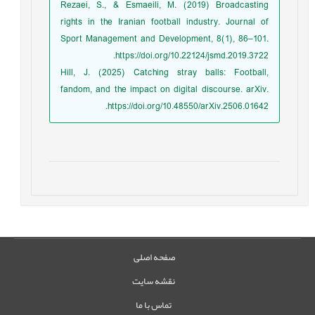
Rezaei, S., & Esmaeili, M. (2019) Broadcasting
rights in the Iranian football industry. Journal of
Sport Management and Development, 8(1), 86–101.
https://doi.org/10.22124/jsmd.2019.3722.
Hill, J. (2025) Catching stray balls: Football,
fandom, and the impact on digital discourse. arXiv.
https://doi.org/10.48550/arXiv.2506.01642.
صفحه اصلی
نقشه سایت
تماس با ما