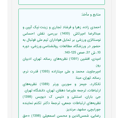
منابع و مأخذ
:
احمدی زاده، زهرا و فرشاد تجاری و زینت نیک آیین و
عبدالرضا امیرتاش (1400) بررسی نقش احساس
نوستالژی ورزشی بر تمایل هواداران تیم ملی فوتبال به
حضور در ورزشگاه، مطالعات روانشناسی ورزشی، دوره
10، ش 37، صص 125-140.
امیدی، افشین (1397) نظریه‌های رسانه، تهران، ادبیان
روز.
امیرجاوید، محمد و علی مینا‌زاده (1393) قدرت نرم،
رسانه، تهران، مبنا.
تانكارد، جیمز و سورین ورنر (1389) نظریه‌های
ارتباطات، ترجمه علیرضا دهقان، تهران، دانشگاه تهران.
جی باران، استنلی و دنیس ک دیویس (1398)
نظریه‌های ارتباطات جمعی، ترجمۀ دکتر تکتم نماینده
جورابچی، مشهد، مرندیز.
رضایی، شمس‌الدین و محسن اسمعیلی (1398) «حق