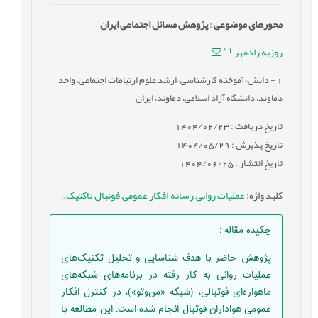
محورهای موضوعی
:
پژوهش مسائل اجتماعی ایران
*
1
روزبه رادمهر
1
- دانش¬آموخته کارشناسی¬ارشد علوم ارتباطات اجتماعی، واحد
دماوند، دانشگاه آزاد اسلامی، دماوند، ایران
تاریخ دریافت : 1404/02/23
تاریخ پذیرش : 1404/05/29
تاریخ انتشار : 1404/06/25
کلید واژه
:
عملیات روانی
,
رسانه
,
افکار عمومی
,
فوتبال
,
تاکتیک.
,
چکیده مقاله
:
پژوهش حاضر با هدف شناسایی و تحلیل تکنیک‌های
عملیات روانی به‌ کار رفته در برنامه‌های شبکه‌های
ماهواره‌ای فوتبالی، (شبکه «من‌وتو»)، در کنترل افکار
عمومی هواداران فوتبال انجام شده است. این مطالعه با