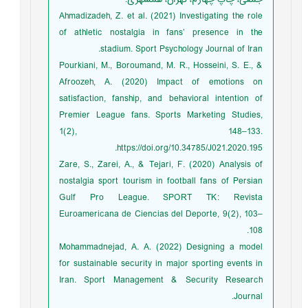
Ahmadizadeh, Z. et al. (2021) Investigating the role
of athletic nostalgia in fans’ presence in the
stadium. Sport Psychology Journal of Iran.
Pourkiani, M., Boroumand, M. R., Hosseini, S. E., &
Afroozeh, A. (2020) Impact of emotions on
satisfaction, fanship, and behavioral intention of
Premier League fans. Sports Marketing Studies,
1(2), 148–133.
https://doi.org/10.34785/J021.2020.195.
Zare, S., Zarei, A., & Tejari, F. (2020) Analysis of
nostalgia sport tourism in football fans of Persian
Gulf Pro League. SPORT TK: Revista
Euroamericana de Ciencias del Deporte, 9(2), 103–
108.
Mohammadnejad, A. A. (2022) Designing a model
for sustainable security in major sporting events in
Iran. Sport Management & Security Research
Journal.