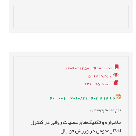
کد مقاله
: 1404022350234
بازدید
: 5364
صفحه
: 95 - 126
20.1001.1.3060821.1403.4.14.6.6
نوع مقاله
: پژوهشی
ماهواره و تکنیک‌های عملیات روانی در کنترل
افکار عمومی در ورزش فوتبال